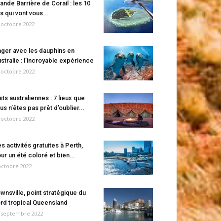
ande Barrière de Corail : les 10
es qui vont vous...
 octobre 2022
ger avec les dauphins en
stralie : l’incroyable expérience
 octobre 2022
its australiennes : 7 lieux que
us n’êtes pas prêt d’oublier...
 octobre 2022
s activités gratuites à Perth,
ur un été coloré et bien...
octobre 2022
wnsville, point stratégique du
rd tropical Queensland
 septembre 2022