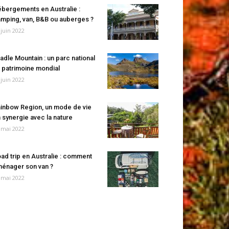
bergements en Australie :
mping, van, B&B ou auberges ?
 juin 2022
adle Mountain : un parc national
 patrimoine mondial
 juin 2022
inbow Region, un mode de vie
 synergie avec la nature
 mai 2022
ad trip en Australie : comment
énager son van ?
 mai 2022