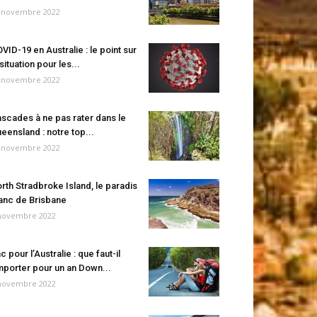
 novembre 2022
VID-19 en Australie : le point sur
 situation pour les...
 novembre 2022
scades à ne pas rater dans le
eensland : notre top...
 novembre 2022
rth Stradbroke Island, le paradis
anc de Brisbane
novembre 2022
c pour l’Australie : que faut-il
porter pour un an Down...
novembre 2022