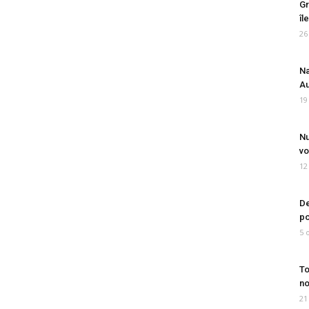
Gr
îl
26
Na
Au
19
Nu
vo
12
De
po
5 
To
no
21