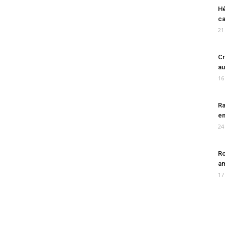
Hé
ca
21
Cr
au
16
Ra
en
24
Ro
am
17