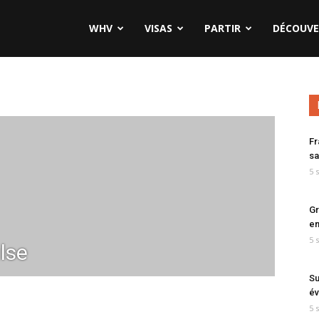
WHV
VISAS
PARTIR
DÉCOUVE
Fr
sa
5 
Gr
en
5 
lse
Su
év
5 