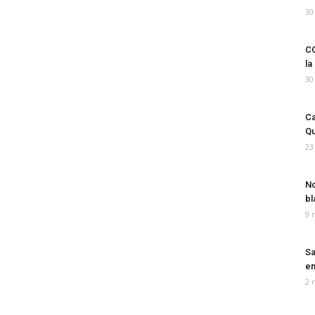
30
CO
la
30
Ca
Qu
23
No
bl
9 
Sa
em
2 