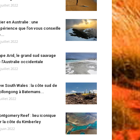
 juillet 2022
ier en Australie : une
périence que l’on vous conseille
...
 juillet 2022
pe Arid, le grand sud sauvage
 l’Australie occidentale
 juillet 2022
w South Wales : la côte sud de
llongong à Batemans...
juillet 2022
ntgomery Reef : lieu iconique
r la côte du Kimberley
 juin 2022