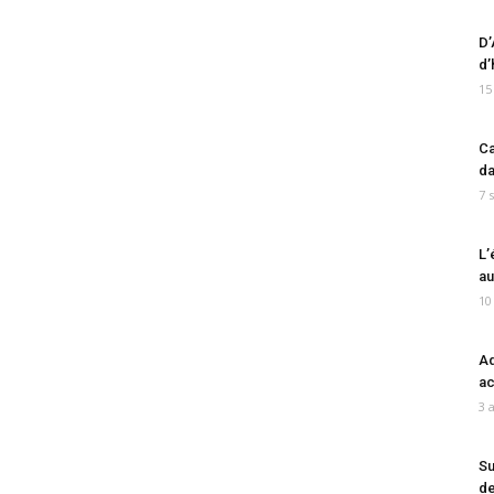
D’
d’
15
Ca
da
7 
L’
au
10
Ad
ac
3 
Su
de