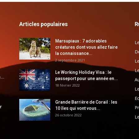
Articles populaires
R
Marsupiaux : 7 adorables
Le
créatures dont vous allez faire
Dé
la connaissance...
2 septembre 2021
Le
Le
Le Working Holiday Visa : le
...
passeport pour une année en...
Au
18 février 2022
Le
E
Grande Barrière de Corail : les
r
Pr
10 îles qui vont vous...
26 octobre 2022
Le