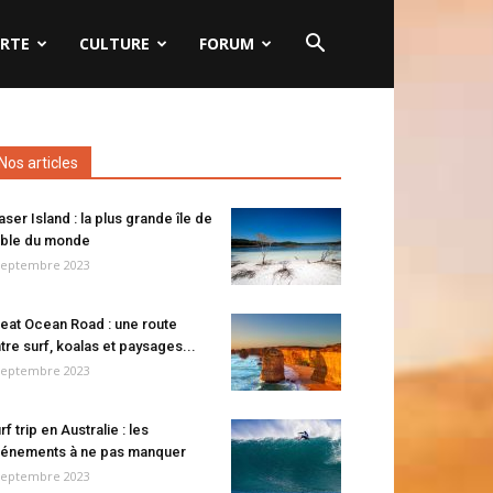
RTE
CULTURE
FORUM
Nos articles
aser Island : la plus grande île de
ble du monde
septembre 2023
eat Ocean Road : une route
tre surf, koalas et paysages...
septembre 2023
rf trip en Australie : les
énements à ne pas manquer
septembre 2023