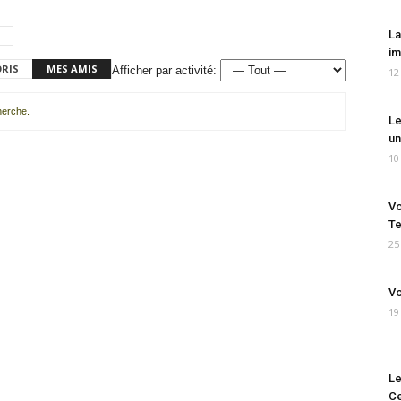
La
im
ORIS
MES AMIS
Afficher par activité:
12
cherche.
Le
un
10
Vo
Te
25
Vo
19
Le
Ce