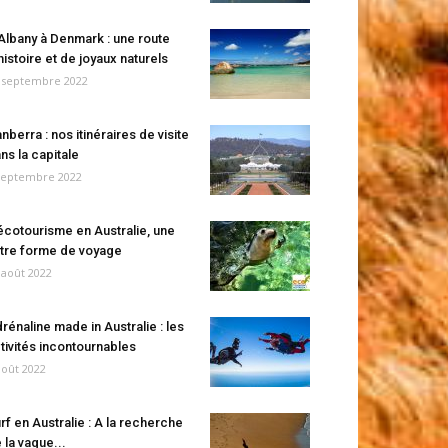
Albany à Denmark : une route
histoire et de joyaux naturels
 septembre 2022
nberra : nos itinéraires de visite
ns la capitale
septembre 2022
écotourisme en Australie, une
tre forme de voyage
 août 2022
rénaline made in Australie : les
tivités incontournables
août 2022
rf en Australie : A la recherche
 la vague...