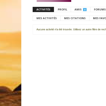
ACTIVITÉS
PROFIL
AMIS
FORUMS
0
MES ACTIVITÉS
MES CITATIONS
MES FAV
Aucune activité n'a été trouvée. Utilisez un autre filtre de re