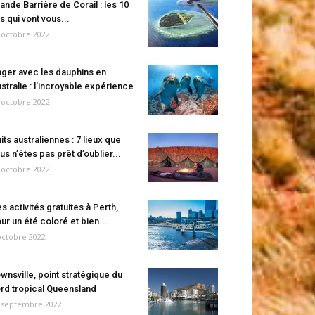
ande Barrière de Corail : les 10
es qui vont vous...
 octobre 2022
ger avec les dauphins en
stralie : l’incroyable expérience
 octobre 2022
its australiennes : 7 lieux que
us n’êtes pas prêt d’oublier...
 octobre 2022
s activités gratuites à Perth,
ur un été coloré et bien...
octobre 2022
wnsville, point stratégique du
rd tropical Queensland
 septembre 2022