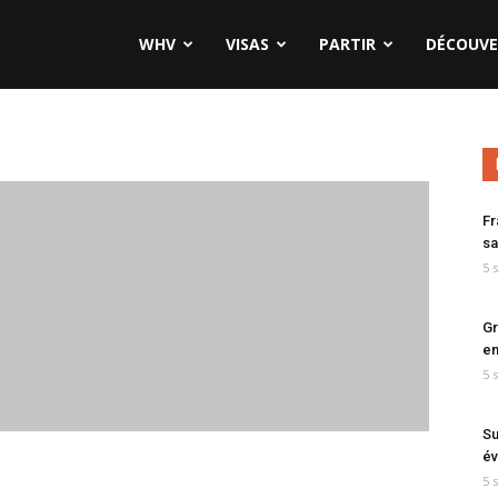
WHV
VISAS
PARTIR
DÉCOUVE
Fr
sa
5 
Gr
en
5 
Su
év
5 