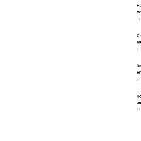
Hé
ca
21
Cr
au
16
Ra
en
24
Ro
am
17