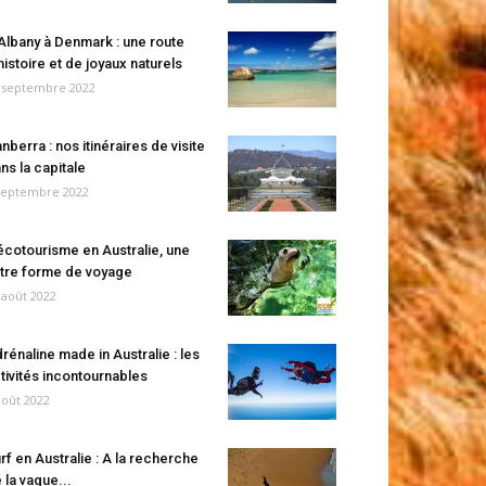
Albany à Denmark : une route
histoire et de joyaux naturels
 septembre 2022
nberra : nos itinéraires de visite
ns la capitale
septembre 2022
écotourisme en Australie, une
tre forme de voyage
 août 2022
rénaline made in Australie : les
tivités incontournables
août 2022
rf en Australie : A la recherche
 la vague...