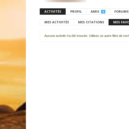
ACTIVITÉS
PROFIL
AMIS
FORUMS
0
MES ACTIVITÉS
MES CITATIONS
MES FAV
Aucune activité n'a été trouvée. Utilisez un autre filtre de re