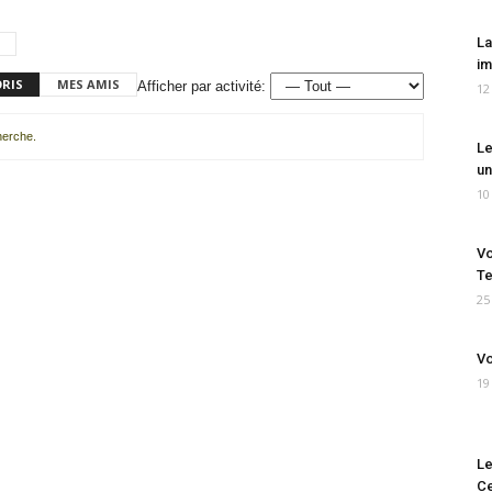
La
im
ORIS
MES AMIS
Afficher par activité:
12
cherche.
Le
un
10
Vo
Te
25
Vo
19
Le
Ce