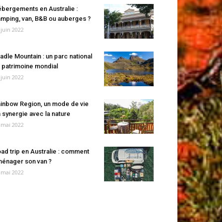
bergements en Australie :
mping, van, B&B ou auberges ?
 juin 2022
adle Mountain : un parc national
 patrimoine mondial
 juin 2022
inbow Region, un mode de vie
 synergie avec la nature
 mai 2022
ad trip en Australie : comment
énager son van ?
 mai 2022