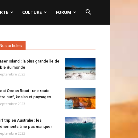
RTE
CULTURE
FORUM
Nos articles
aser Island : la plus grande île de
ble du monde
septembre 2023
eat Ocean Road : une route
tre surf, koalas et paysages...
septembre 2023
rf trip en Australie : les
énements à ne pas manquer
septembre 2023