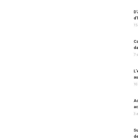
D’
d’
15
Ca
da
7 
L’
au
10
Ad
ac
3 
Su
de