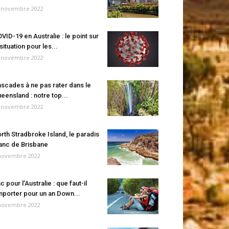
 novembre 2022
VID-19 en Australie : le point sur
 situation pour les...
 novembre 2022
scades à ne pas rater dans le
eensland : notre top...
 novembre 2022
rth Stradbroke Island, le paradis
anc de Brisbane
novembre 2022
c pour l’Australie : que faut-il
porter pour un an Down...
novembre 2022