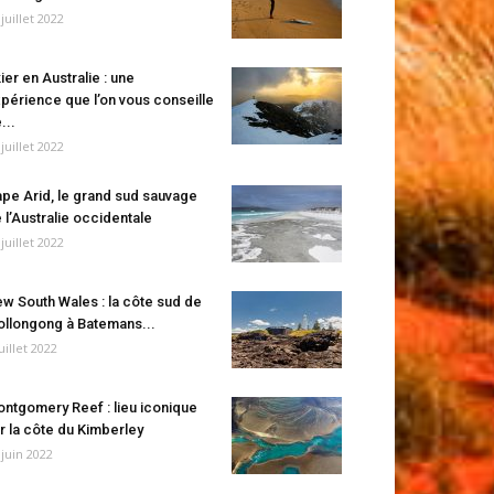
 juillet 2022
ier en Australie : une
périence que l’on vous conseille
...
 juillet 2022
pe Arid, le grand sud sauvage
 l’Australie occidentale
 juillet 2022
w South Wales : la côte sud de
llongong à Batemans...
juillet 2022
ntgomery Reef : lieu iconique
r la côte du Kimberley
 juin 2022