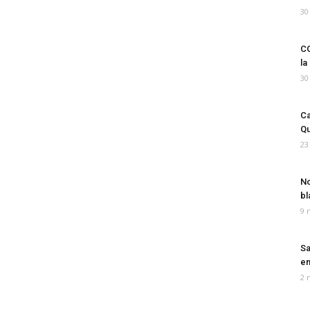
30
CO
la
30
Ca
Qu
23
No
bl
9 
Sa
em
2 