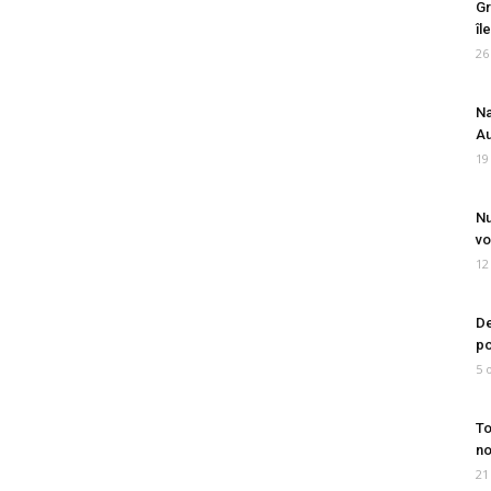
Gr
îl
26
Na
Au
19
Nu
vo
12
De
po
5 
To
no
21