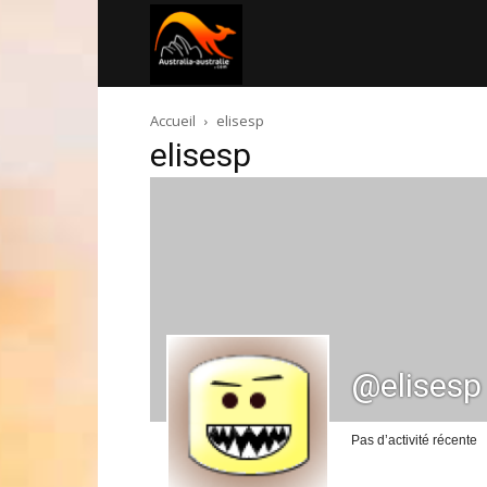
Australia-
Accueil
elisesp
australie.com
elisesp
@elisesp
Pas d’activité récente