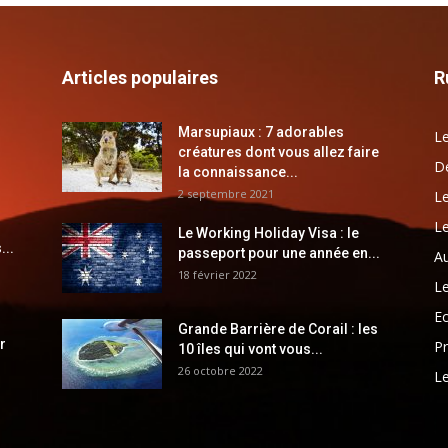
Articles populaires
R
Marsupiaux : 7 adorables
Le
créatures dont vous allez faire
Dé
la connaissance...
2 septembre 2021
Le
Le
Le Working Holiday Visa : le
...
passeport pour une année en...
Au
18 février 2022
Le
E
Grande Barrière de Corail : les
r
Pr
10 îles qui vont vous...
26 octobre 2022
Le