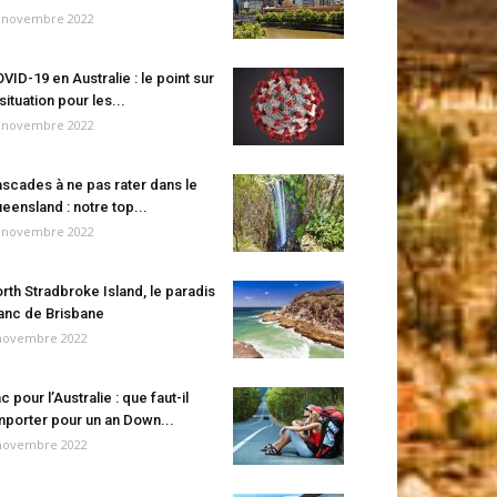
 novembre 2022
VID-19 en Australie : le point sur
 situation pour les...
 novembre 2022
scades à ne pas rater dans le
eensland : notre top...
 novembre 2022
rth Stradbroke Island, le paradis
anc de Brisbane
novembre 2022
c pour l’Australie : que faut-il
porter pour un an Down...
novembre 2022