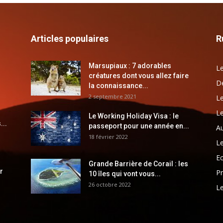
Articles populaires
R
Marsupiaux : 7 adorables
Le
créatures dont vous allez faire
Dé
la connaissance...
2 septembre 2021
Le
Le
Le Working Holiday Visa : le
...
passeport pour une année en...
Au
18 février 2022
Le
E
Grande Barrière de Corail : les
r
Pr
10 îles qui vont vous...
26 octobre 2022
Le