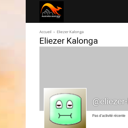
Australia-
Accueil
Eliezer Kalonga
australie.com
Eliezer Kalonga
@eliezer
Pas d’activité récente