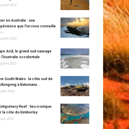
 juillet 2022
ier en Australie : une
périence que l’on vous conseille
...
 juillet 2022
pe Arid, le grand sud sauvage
 l’Australie occidentale
 juillet 2022
w South Wales : la côte sud de
llongong à Batemans...
juillet 2022
ntgomery Reef : lieu iconique
r la côte du Kimberley
 juin 2022