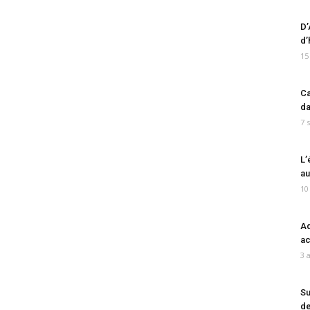
D’
d’
15
Ca
da
7 
L’
au
10
Ad
ac
3 
Su
de