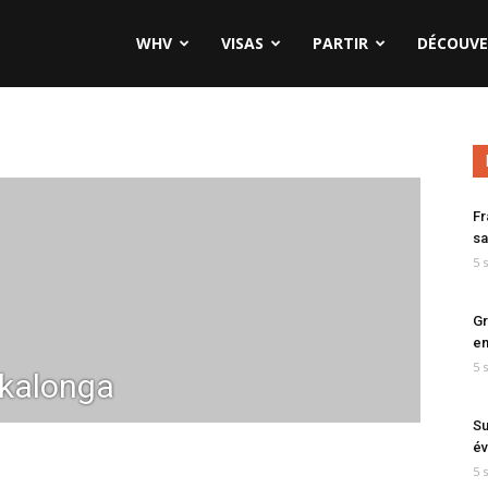
WHV
VISAS
PARTIR
DÉCOUVE
Fr
sa
5 
Gr
en
5 
-kalonga
Su
év
5 