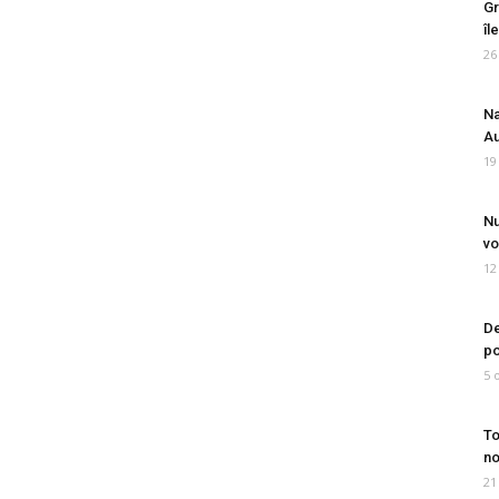
Gr
îl
26
Na
Au
19
Nu
vo
12
De
po
5 
To
no
21