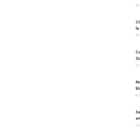
30
CO
la
30
Ca
Qu
23
No
bl
9 
Sa
em
2 