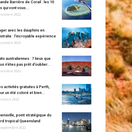
ande Barrière de Corail : les 10
es qui vont vous...
 octobre 2022
ger avec les dauphins en
stralie : l’incroyable expérience
 octobre 2022
its australiennes : 7 lieux que
us n’êtes pas prêt d’oublier...
 octobre 2022
s activités gratuites à Perth,
ur un été coloré et bien...
octobre 2022
wnsville, point stratégique du
rd tropical Queensland
 septembre 2022