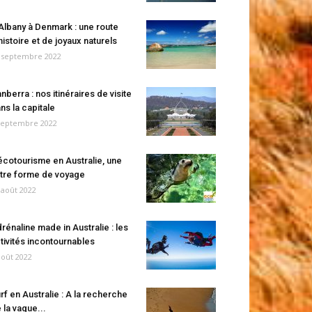
Albany à Denmark : une route
histoire et de joyaux naturels
 septembre 2022
nberra : nos itinéraires de visite
ns la capitale
septembre 2022
écotourisme en Australie, une
tre forme de voyage
 août 2022
rénaline made in Australie : les
tivités incontournables
août 2022
rf en Australie : A la recherche
 la vague...