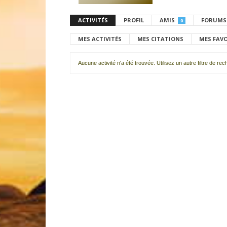
ACTIVITÉS
PROFIL
AMIS
FORUMS
0
MES ACTIVITÉS
MES CITATIONS
MES FAV
Aucune activité n'a été trouvée. Utilisez un autre filtre de re