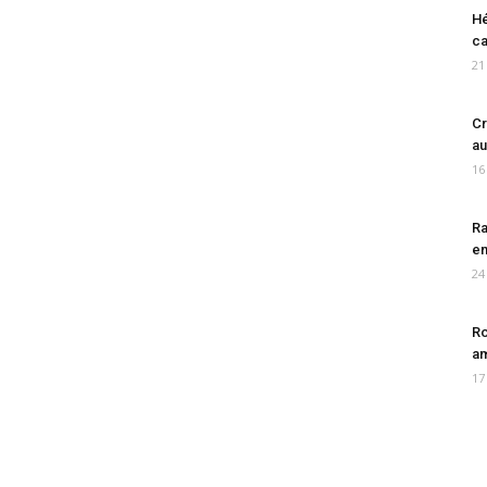
Hé
ca
21
Cr
au
16
Ra
en
24
Ro
am
17