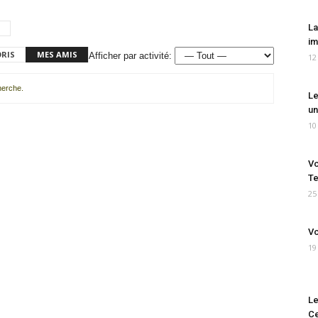
La
im
ORIS
MES AMIS
Afficher par activité:
12
cherche.
Le
un
10
Vo
Te
25
Vo
19
Le
Ce