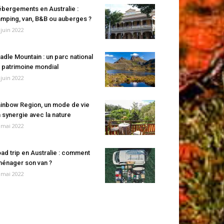
bergements en Australie :
mping, van, B&B ou auberges ?
 juin 2022
adle Mountain : un parc national
 patrimoine mondial
 juin 2022
inbow Region, un mode de vie
 synergie avec la nature
 mai 2022
ad trip en Australie : comment
énager son van ?
 mai 2022