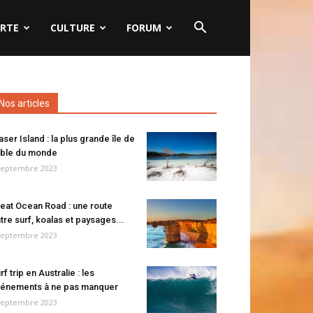
RTE
CULTURE
FORUM
Nos articles
aser Island : la plus grande île de
ble du monde
septembre 2023
eat Ocean Road : une route
tre surf, koalas et paysages...
septembre 2023
rf trip en Australie : les
énements à ne pas manquer
septembre 2023