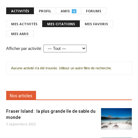
ACTIVITÉS
PROFIL
AMIS
FORUMS
0
MES ACTIVITÉS
MES CITATIONS
MES FAVORIS
MES AMIS
Afficher par activité:
Aucune activité n'a été trouvée. Utilisez un autre filtre de recherche.
Nos articles
Fraser Island : la plus grande île de sable du
monde
5 septembre 2023