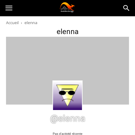
Australia-
Accueil
elenna
elenna
australie.com
@elenna
Pas d’activité récente