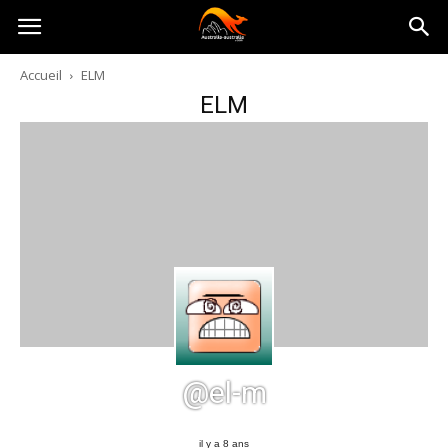
Australia-
Accueil
ELM
ELM
australie.com
@el-m
il y a 8 ans