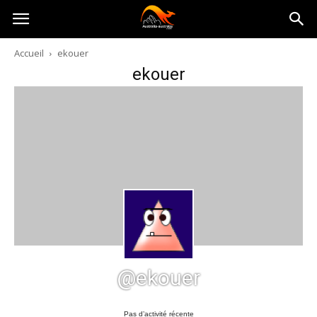
Australia-
Accueil
ekouer
ekouer
australie.com
@ekouer
Pas d’activité récente