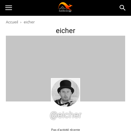
Australia-
Accueil
eicher
eicher
australie.com
@eicher
Pas d’activité récente