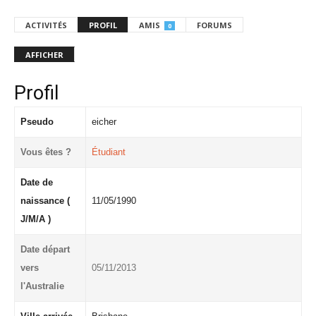
ACTIVITÉS
PROFIL
AMIS
FORUMS
0
AFFICHER
Profil
Pseudo
eicher
Vous êtes ?
Étudiant
Date de
naissance (
11/05/1990
J/M/A )
Date départ
vers
05/11/2013
l'Australie