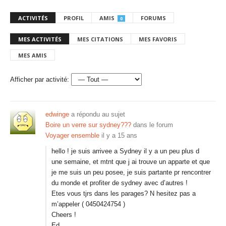
ACTIVITÉS
PROFIL
AMIS
FORUMS
0
MES ACTIVITÉS
MES CITATIONS
MES FAVORIS
MES AMIS
Afficher par activité:
edwinge
a répondu au sujet
Boire un verre sur sydney???
dans le forum
Voyager ensemble
il y a 15 ans
hello ! je suis arrivee a Sydney il y a un peu plus d
une semaine, et mtnt que j ai trouve un apparte et que
je me suis un peu posee, je suis partante pr rencontrer
du monde et profiter de sydney avec d’autres !
Etes vous tjrs dans les parages? N hesitez pas a
m’appeler ( 0450424754 )
Cheers !
Ed