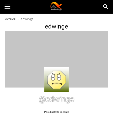
Australia-
Accueil
edwinge
edwinge
australie.com
@edwinge
Pas d’activité récente