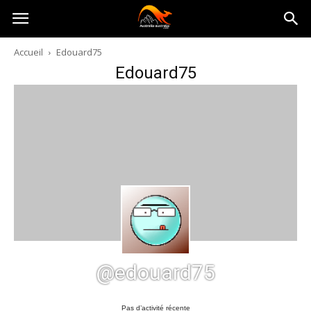
Australia-
Accueil
Edouard75
Edouard75
australie.com
@edouard75
Pas d’activité récente