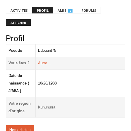
ACTIVITÉS
PROFIL
AMIS
FORUMS
0
AFFICHER
Profil
Pseudo
Edouard75
Vous êtes ?
Autre…
Date de
naissance (
10/28/1988
J/M/A )
Votre région
Kununurra
d'origine
Nos articles