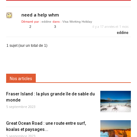
need a help whm
Démarré par :
eddine
dans :
Visa Working Holiday
il y a 17 années et 1 mois
2
3
eddine
1 sujet (sur un total de 1)
Nos articles
Fraser Island : la plus grande île de sable du
monde
5 septembre 2023
Great Ocean Road : une route entre surf,
koalas et paysages...
5 septembre 2023