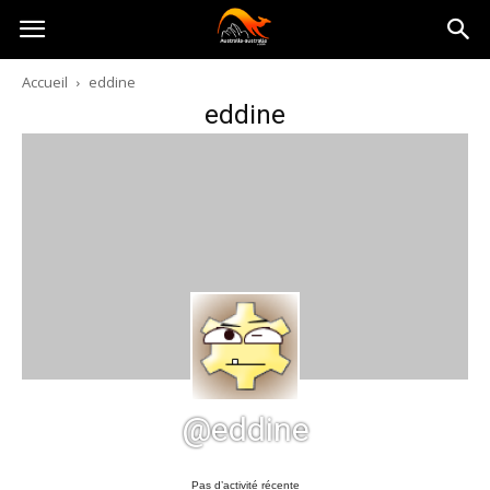
Australia-
Accueil
eddine
eddine
australie.com
@eddine
Pas d’activité récente