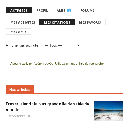
ACTIVITÉS
PROFIL
AMIS
FORUMS
0
MES ACTIVITÉS
MES CITATIONS
MES FAVORIS
MES AMIS
Afficher par activité:
Aucune activité n'a été trouvée. Utilisez un autre filtre de recherche.
Nos articles
Fraser Island : la plus grande île de sable du
monde
5 septembre 2023