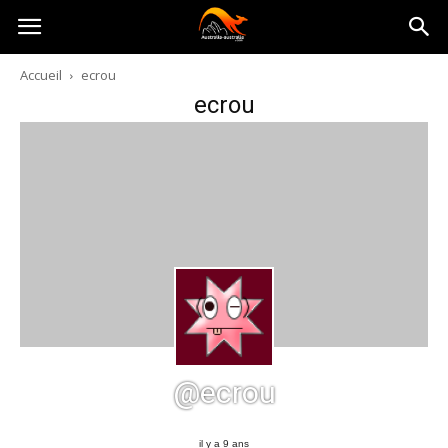
Australia-
Accueil
ecrou
ecrou
australie.com
@ecrou
il y a 9 ans