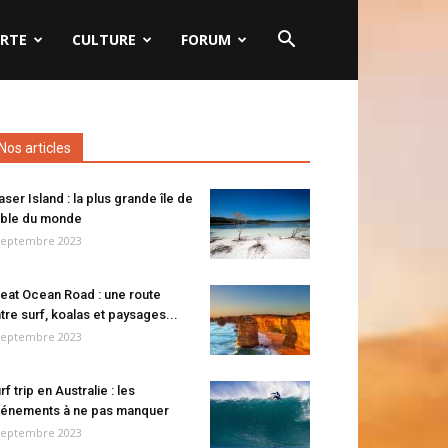
RTE
CULTURE
FORUM
Nos articles
aser Island : la plus grande île de
ble du monde
septembre 2023
eat Ocean Road : une route
tre surf, koalas et paysages...
septembre 2023
rf trip en Australie : les
énements à ne pas manquer
septembre 2023