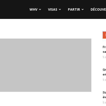
WHV
VISAS
PARTIR
DÉCOUVE
Fr
sa
5 
Gr
en
5 
Su
év
5 