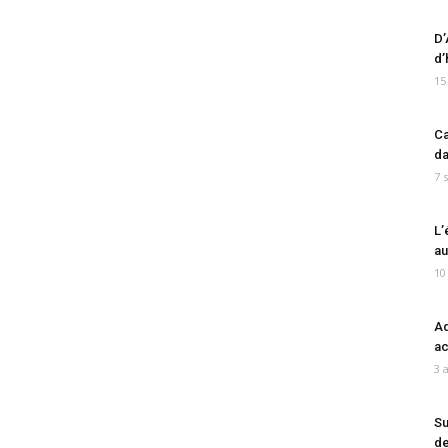
D’
d’
15
Ca
da
7 
L’
au
10
Ad
ac
3 
Su
de