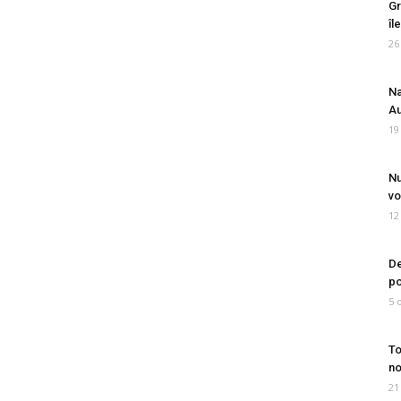
Gr
îl
26
Na
Au
19
Nu
vo
12
De
po
5 
To
no
21