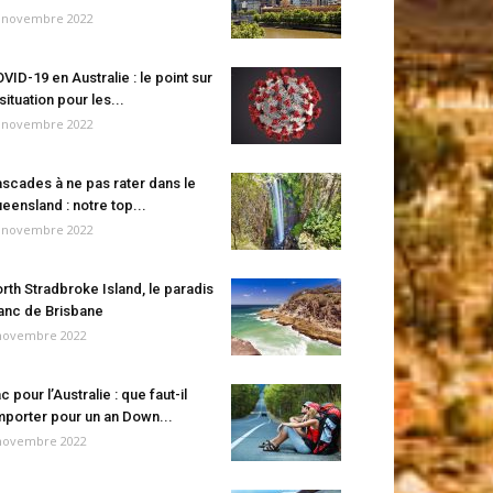
 novembre 2022
VID-19 en Australie : le point sur
 situation pour les...
 novembre 2022
scades à ne pas rater dans le
eensland : notre top...
 novembre 2022
rth Stradbroke Island, le paradis
anc de Brisbane
novembre 2022
c pour l’Australie : que faut-il
porter pour un an Down...
novembre 2022