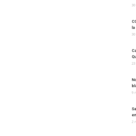
30
CO
la
30
Ca
Qu
23
No
bl
9 
Sa
em
2 