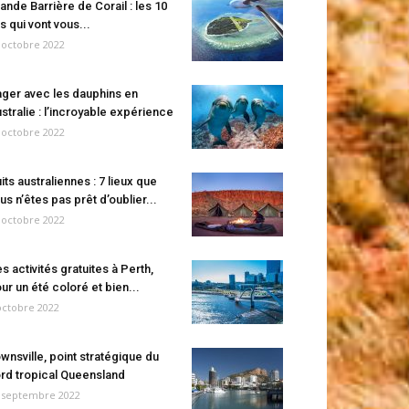
ande Barrière de Corail : les 10
es qui vont vous...
 octobre 2022
ger avec les dauphins en
stralie : l’incroyable expérience
 octobre 2022
its australiennes : 7 lieux que
us n’êtes pas prêt d’oublier...
 octobre 2022
s activités gratuites à Perth,
ur un été coloré et bien...
octobre 2022
wnsville, point stratégique du
rd tropical Queensland
 septembre 2022