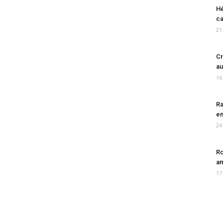
Hé
ca
21
Cr
au
16
Ra
en
24
Ro
am
17