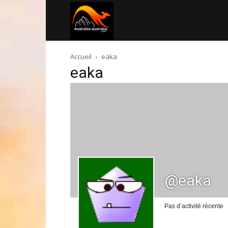
Australia-
Accueil
eaka
australie.com
eaka
@eaka
Pas d’activité récente