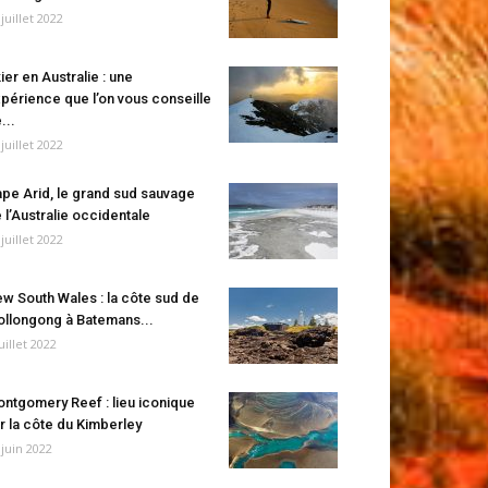
 juillet 2022
ier en Australie : une
périence que l’on vous conseille
...
 juillet 2022
pe Arid, le grand sud sauvage
 l’Australie occidentale
 juillet 2022
w South Wales : la côte sud de
llongong à Batemans...
juillet 2022
ntgomery Reef : lieu iconique
r la côte du Kimberley
 juin 2022