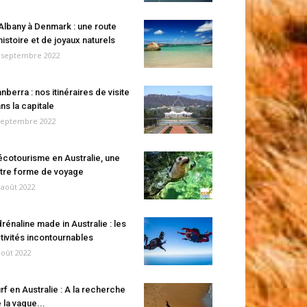
Albany à Denmark : une route
histoire et de joyaux naturels
 septembre 2022
nberra : nos itinéraires de visite
ns la capitale
septembre 2022
écotourisme en Australie, une
tre forme de voyage
 août 2022
rénaline made in Australie : les
tivités incontournables
août 2022
rf en Australie : A la recherche
 la vague...