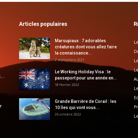
Articles populaires
R
Marsupiaux : 7 adorables
Le
créatures dont vous allez faire
Dé
la connaissance...
2 septembre 2021
Le
Le
Le Working Holiday Visa : le
...
passeport pour une année en...
Au
18 février 2022
Le
E
Grande Barrière de Corail : les
r
Pr
10 îles qui vont vous...
26 octobre 2022
Le