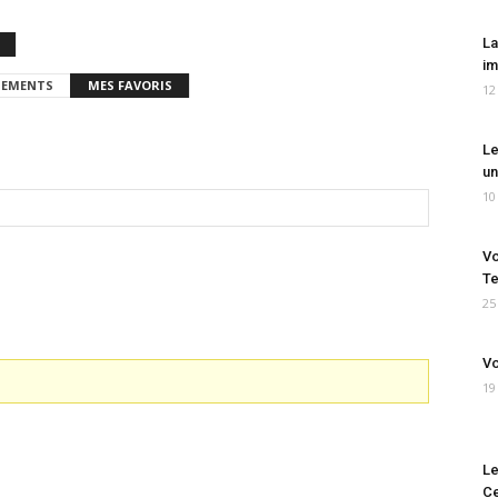
La
im
EMENTS
MES FAVORIS
12
Le
un
10
Vo
Te
25
Vo
19
Le
Ce