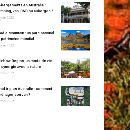
bergements en Australie :
mping, van, B&B ou auberges ?
 juin 2022
adle Mountain : un parc national
 patrimoine mondial
 juin 2022
inbow Region, un mode de vie
 synergie avec la nature
 mai 2022
ad trip en Australie : comment
énager son van ?
 mai 2022