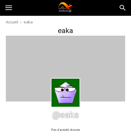
Australia-
Accueil
eaka
eaka
australie.com
@eaka
Pas d’activité récente