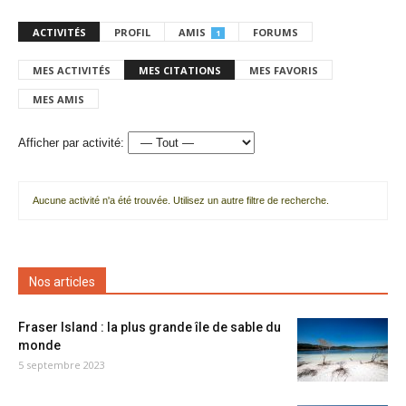
ACTIVITÉS
PROFIL
AMIS
FORUMS
1
MES ACTIVITÉS
MES CITATIONS
MES FAVORIS
MES AMIS
Afficher par activité:
Aucune activité n'a été trouvée. Utilisez un autre filtre de recherche.
Nos articles
Fraser Island : la plus grande île de sable du
monde
5 septembre 2023