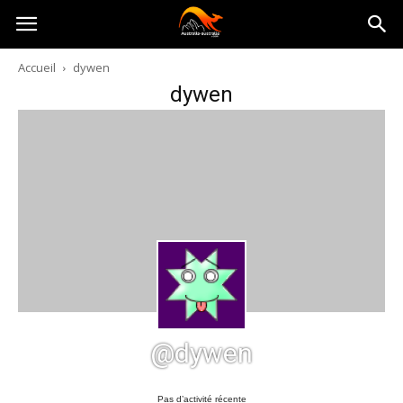
Australia-
Accueil
dywen
dywen
australie.com
@dywen
Pas d’activité récente