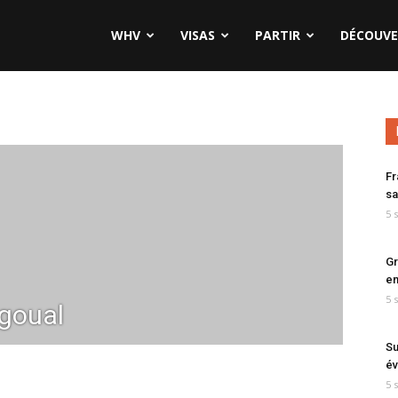
WHV
VISAS
PARTIR
DÉCOUVE
Fr
sa
5 
Gr
en
5 
goual
Su
év
5 