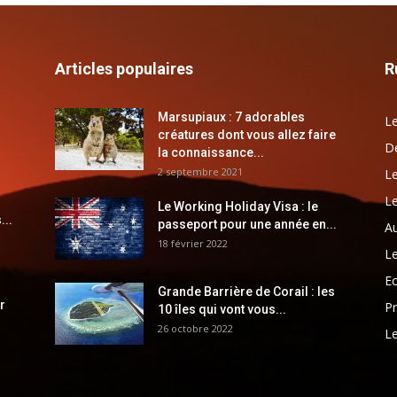
Articles populaires
R
Marsupiaux : 7 adorables
Le
créatures dont vous allez faire
Dé
la connaissance...
2 septembre 2021
Le
Le
Le Working Holiday Visa : le
...
passeport pour une année en...
Au
18 février 2022
Le
E
Grande Barrière de Corail : les
r
Pr
10 îles qui vont vous...
26 octobre 2022
Le