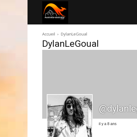
Australia-
Accueil
DylanLeGoual
australie.com
DylanLeGoual
@dylanle
il y a 8 ans