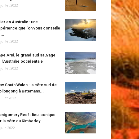
 juillet 2022
ier en Australie : une
périence que l’on vous conseille
...
 juillet 2022
pe Arid, le grand sud sauvage
 l’Australie occidentale
 juillet 2022
w South Wales : la côte sud de
llongong à Batemans...
juillet 2022
ntgomery Reef : lieu iconique
r la côte du Kimberley
 juin 2022