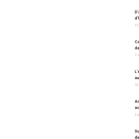
D’
d’
15
Ca
da
7 
L’
au
10
Ad
ac
3 
Su
de