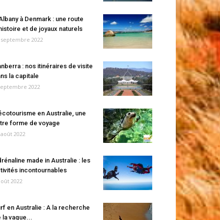
Albany à Denmark : une route
histoire et de joyaux naturels
 septembre 2022
nberra : nos itinéraires de visite
ns la capitale
septembre 2022
écotourisme en Australie, une
tre forme de voyage
 août 2022
rénaline made in Australie : les
tivités incontournables
août 2022
rf en Australie : A la recherche
 la vague...