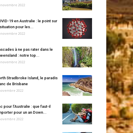
 novembre 2022
VID-19 en Australie : le point sur
 situation pour les...
 novembre 2022
scades à ne pas rater dans le
eensland : notre top...
 novembre 2022
rth Stradbroke Island, le paradis
anc de Brisbane
novembre 2022
c pour l’Australie : que faut-il
porter pour un an Down...
novembre 2022