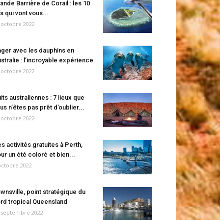
ande Barrière de Corail : les 10
es qui vont vous...
 octobre 2022
ger avec les dauphins en
stralie : l’incroyable expérience
 octobre 2022
its australiennes : 7 lieux que
us n’êtes pas prêt d’oublier...
 octobre 2022
s activités gratuites à Perth,
ur un été coloré et bien...
octobre 2022
wnsville, point stratégique du
rd tropical Queensland
 septembre 2022