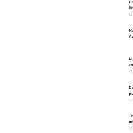
Gr
îl
26
Na
Au
19
Nu
vo
12
De
po
5 
To
no
21