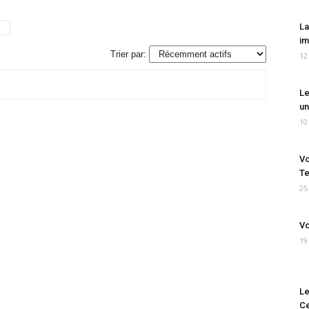
La
im
Trier par:
12
Le
un
10
Vo
Te
25
Vo
19
Le
Ce