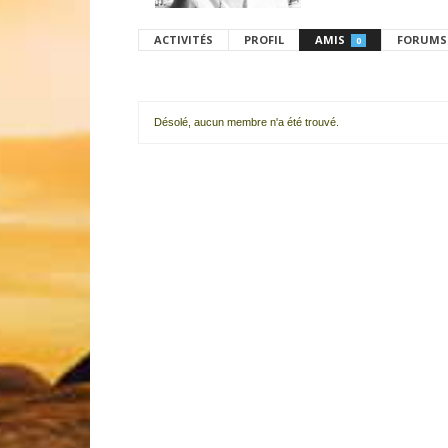
ACTIVITÉS
PROFIL
AMIS
FORUMS
0
Désolé, aucun membre n'a été trouvé.
Mes
amis