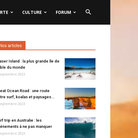
RTE
CULTURE
FORUM
Nos articles
aser Island : la plus grande île de
ble du monde
septembre 2023
eat Ocean Road : une route
tre surf, koalas et paysages...
septembre 2023
rf trip en Australie : les
énements à ne pas manquer
septembre 2023