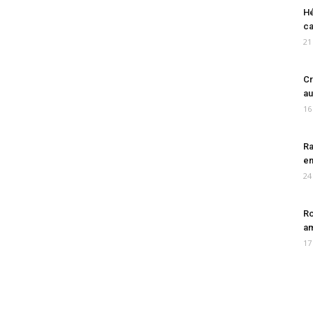
Hé
ca
21
Cr
au
16
Ra
en
24
Ro
am
17