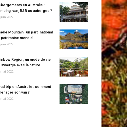
bergements en Australie :
mping, van, B&B ou auberges ?
 juin 2022
adle Mountain : un parc national
 patrimoine mondial
 juin 2022
inbow Region, un mode de vie
 synergie avec la nature
 mai 2022
ad trip en Australie : comment
énager son van ?
 mai 2022