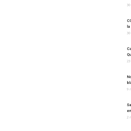
30
CO
la
30
Ca
Qu
23
No
bl
9 
Sa
em
2 