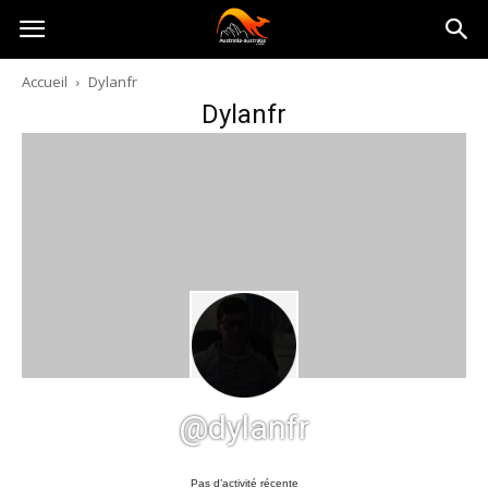
Australia-
Accueil
Dylanfr
Dylanfr
australie.com
@dylanfr
Pas d’activité récente