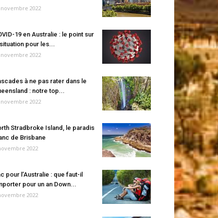
 novembre 2022
VID-19 en Australie : le point sur
 situation pour les...
 novembre 2022
scades à ne pas rater dans le
eensland : notre top...
 novembre 2022
rth Stradbroke Island, le paradis
anc de Brisbane
novembre 2022
c pour l’Australie : que faut-il
porter pour un an Down...
novembre 2022