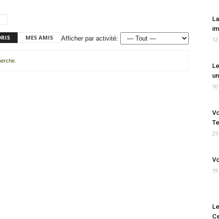
La
im
ORIS
MES AMIS
Afficher par activité:
12
cherche.
Le
un
10
Vo
Te
25
Vo
19
Le
Ce