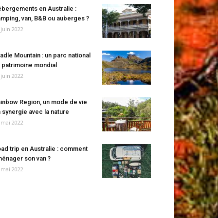
bergements en Australie :
mping, van, B&B ou auberges ?
 juin 2022
adle Mountain : un parc national
 patrimoine mondial
 juin 2022
inbow Region, un mode de vie
 synergie avec la nature
 mai 2022
ad trip en Australie : comment
énager son van ?
 mai 2022