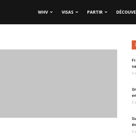
WHV
VISAS
PARTIR
DÉCOUVE
Fr
sa
5 
Gr
en
5 
Su
év
5 