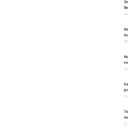
Gr
îl
26
Na
Au
19
Nu
vo
12
De
po
5 
To
no
21