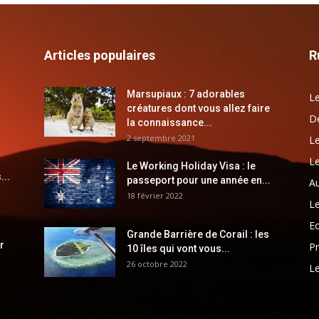
Articles populaires
R
Marsupiaux : 7 adorables
Le
créatures dont vous allez faire
Dé
la connaissance...
2 septembre 2021
Le
Le
Le Working Holiday Visa : le
...
passeport pour une année en...
Au
18 février 2022
Le
E
Grande Barrière de Corail : les
r
Pr
10 îles qui vont vous...
26 octobre 2022
Le