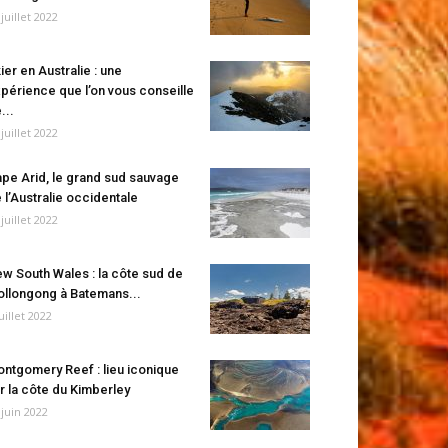
 juillet 2022
ier en Australie : une
périence que l’on vous conseille
...
 juillet 2022
pe Arid, le grand sud sauvage
 l’Australie occidentale
 juillet 2022
w South Wales : la côte sud de
llongong à Batemans...
juillet 2022
ntgomery Reef : lieu iconique
r la côte du Kimberley
 juin 2022