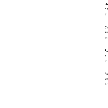
Hé
ca
21
Cr
au
16
Ra
en
24
Ro
am
17