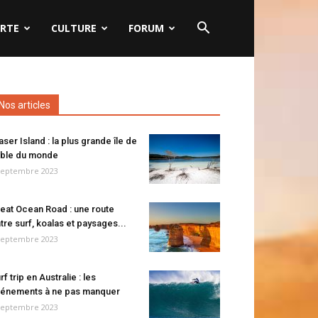
RTE
CULTURE
FORUM
Nos articles
aser Island : la plus grande île de
ble du monde
septembre 2023
eat Ocean Road : une route
tre surf, koalas et paysages...
septembre 2023
rf trip en Australie : les
énements à ne pas manquer
septembre 2023