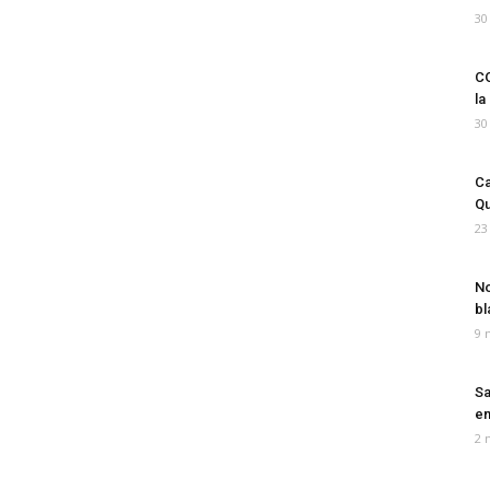
30
CO
la
30
Ca
Qu
23
No
bl
9 
Sa
em
2 