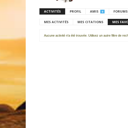
ACTIVITÉS
PROFIL
AMIS
FORUMS
0
MES ACTIVITÉS
MES CITATIONS
MES FAV
Aucune activité n'a été trouvée. Utilisez un autre filtre de re