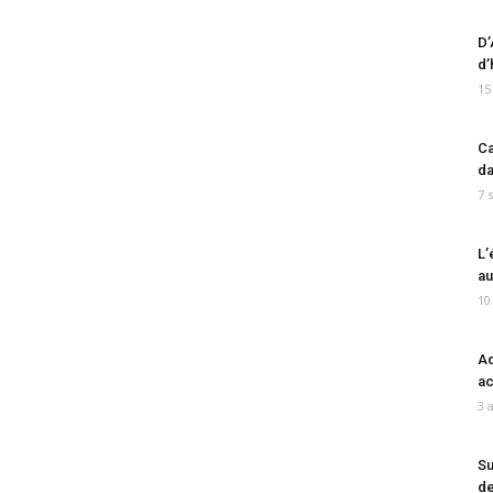
D’
d’
15
Ca
da
7 
L’
au
10
Ad
ac
3 
Su
de