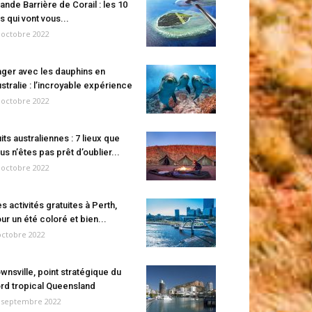
ande Barrière de Corail : les 10
es qui vont vous...
 octobre 2022
ger avec les dauphins en
stralie : l’incroyable expérience
 octobre 2022
its australiennes : 7 lieux que
us n’êtes pas prêt d’oublier...
 octobre 2022
s activités gratuites à Perth,
ur un été coloré et bien...
octobre 2022
wnsville, point stratégique du
rd tropical Queensland
 septembre 2022