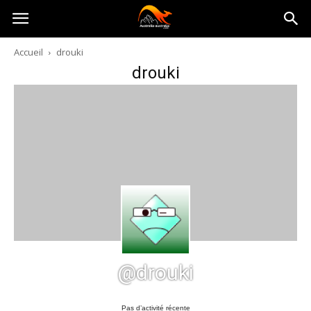
Australia-
Accueil
drouki
drouki
australie.com
@drouki
Pas d’activité récente