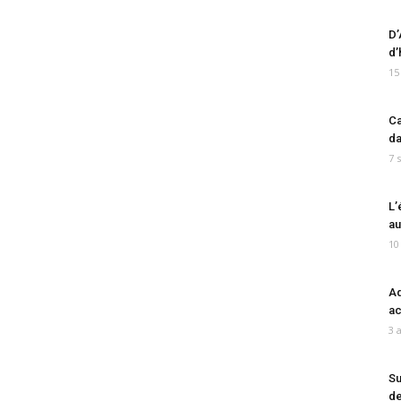
D’
d’
15
Ca
da
7 
L’
au
10
Ad
ac
3 
Su
de