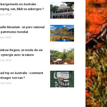
bergements en Australie :
mping, van, B&B ou auberges ?
 juin 2022
adle Mountain : un parc national
 patrimoine mondial
 juin 2022
inbow Region, un mode de vie
 synergie avec la nature
 mai 2022
ad trip en Australie : comment
énager son van ?
 mai 2022