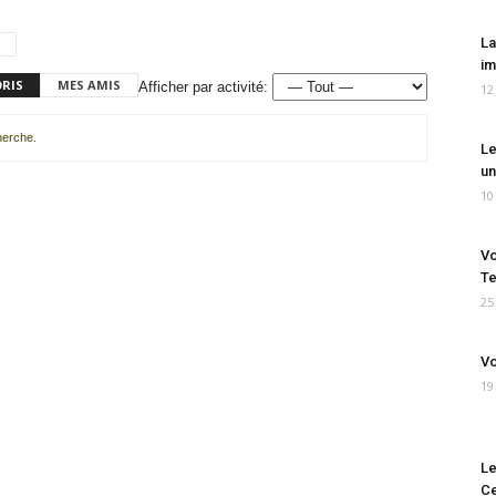
La
im
ORIS
MES AMIS
Afficher par activité:
12
cherche.
Le
un
10
Vo
Te
25
Vo
19
Le
Ce