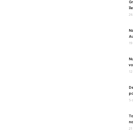
Gr
îl
26
Na
Au
19
Nu
vo
12
De
po
5 
To
no
21