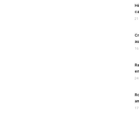
Hé
ca
21
Cr
au
16
Ra
en
24
Ro
am
17