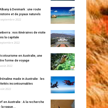
Albany à Denmark : une route
histoire et de joyaux naturels
 septembre 2022
nberra : nos itinéraires de visite
ns la capitale
septembre 2022
écotourisme en Australie, une
tre forme de voyage
 août 2022
rénaline made in Australie : les
tivités incontournables
août 2022
rf en Australie : A la recherche
 la vague...