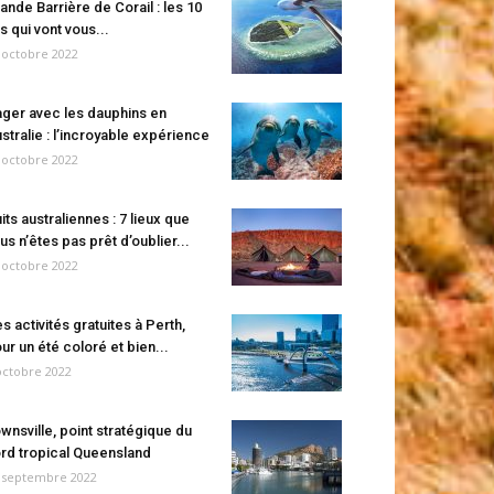
ande Barrière de Corail : les 10
es qui vont vous...
 octobre 2022
ger avec les dauphins en
stralie : l’incroyable expérience
 octobre 2022
its australiennes : 7 lieux que
us n’êtes pas prêt d’oublier...
 octobre 2022
s activités gratuites à Perth,
ur un été coloré et bien...
octobre 2022
wnsville, point stratégique du
rd tropical Queensland
 septembre 2022