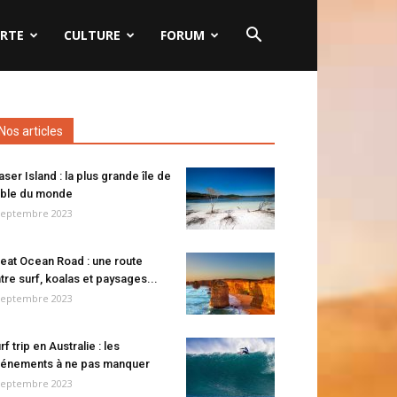
RTE
CULTURE
FORUM
Nos articles
aser Island : la plus grande île de
ble du monde
septembre 2023
eat Ocean Road : une route
tre surf, koalas et paysages...
septembre 2023
rf trip en Australie : les
énements à ne pas manquer
septembre 2023