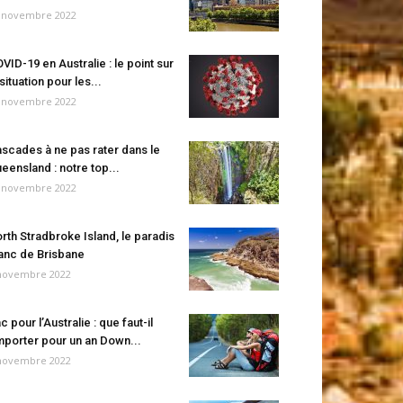
 novembre 2022
VID-19 en Australie : le point sur
 situation pour les...
 novembre 2022
scades à ne pas rater dans le
eensland : notre top...
 novembre 2022
rth Stradbroke Island, le paradis
anc de Brisbane
novembre 2022
c pour l’Australie : que faut-il
porter pour un an Down...
novembre 2022