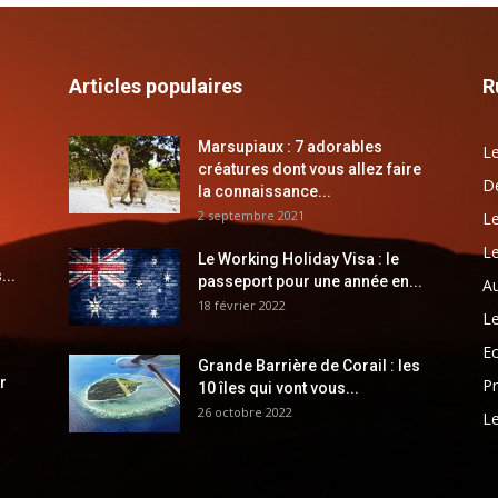
Articles populaires
R
Marsupiaux : 7 adorables
Le
créatures dont vous allez faire
Dé
la connaissance...
2 septembre 2021
Le
Le
Le Working Holiday Visa : le
...
passeport pour une année en...
Au
18 février 2022
Le
E
Grande Barrière de Corail : les
r
Pr
10 îles qui vont vous...
26 octobre 2022
Le