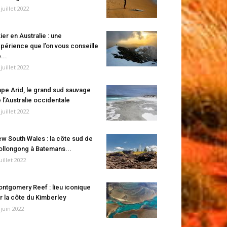
 juillet 2022
ier en Australie : une
périence que l’on vous conseille
...
 juillet 2022
pe Arid, le grand sud sauvage
 l’Australie occidentale
 juillet 2022
w South Wales : la côte sud de
llongong à Batemans...
juillet 2022
ntgomery Reef : lieu iconique
r la côte du Kimberley
 juin 2022