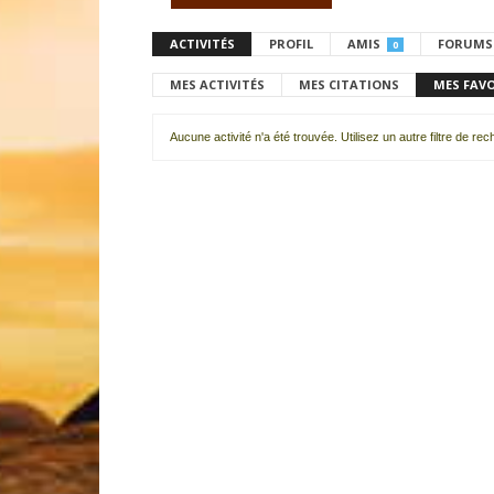
ACTIVITÉS
PROFIL
AMIS
FORUMS
0
MES ACTIVITÉS
MES CITATIONS
MES FAV
Aucune activité n'a été trouvée. Utilisez un autre filtre de re