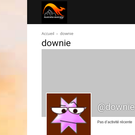
Australia-
Accueil
downie
australie.com
downie
@downie
Pas d’activité récente