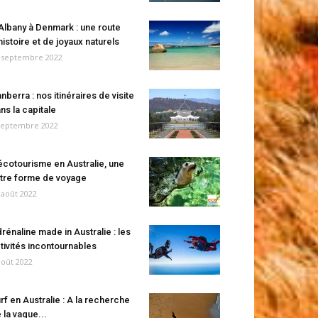
Albany à Denmark : une route
histoire et de joyaux naturels
 septembre 2022
nberra : nos itinéraires de visite
ns la capitale
septembre 2022
écotourisme en Australie, une
tre forme de voyage
 août 2022
rénaline made in Australie : les
tivités incontournables
août 2022
rf en Australie : A la recherche
 la vague...