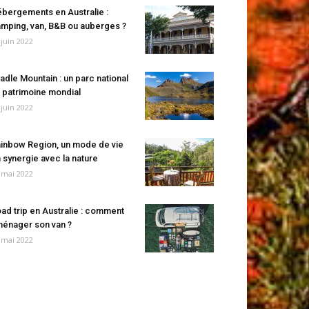
bergements en Australie :
mping, van, B&B ou auberges ?
 juin 2022
adle Mountain : un parc national
 patrimoine mondial
 juin 2022
inbow Region, un mode de vie
 synergie avec la nature
 mai 2022
ad trip en Australie : comment
énager son van ?
 mai 2022