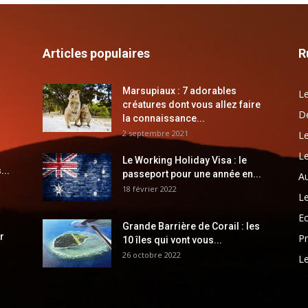
Articles populaires
R
Marsupiaux : 7 adorables
Le
créatures dont vous allez faire
Dé
la connaissance...
2 septembre 2021
Le
Le
Le Working Holiday Visa : le
...
passeport pour une année en...
Au
18 février 2022
Le
E
Grande Barrière de Corail : les
r
Pr
10 îles qui vont vous...
26 octobre 2022
Le