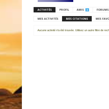
ACTIVITÉS
PROFIL
AMIS
FORUMS
0
MES ACTIVITÉS
MES CITATIONS
MES FAV
Aucune activité n'a été trouvée. Utilisez un autre filtre de re