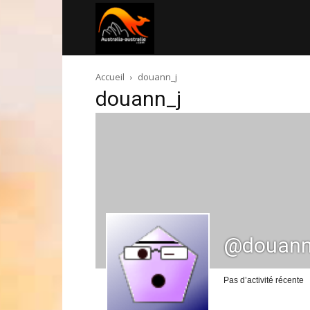
Australia-
Accueil
douann_j
australie.com
douann_j
@douann
Pas d’activité récente