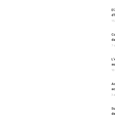
D’
d’
15
Ca
da
7 
L’
au
10
Ad
ac
3 
Su
de