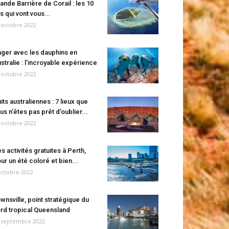
ande Barrière de Corail : les 10
es qui vont vous...
 octobre 2022
ger avec les dauphins en
stralie : l’incroyable expérience
 octobre 2022
its australiennes : 7 lieux que
us n’êtes pas prêt d’oublier...
 octobre 2022
s activités gratuites à Perth,
ur un été coloré et bien...
octobre 2022
wnsville, point stratégique du
rd tropical Queensland
 septembre 2022