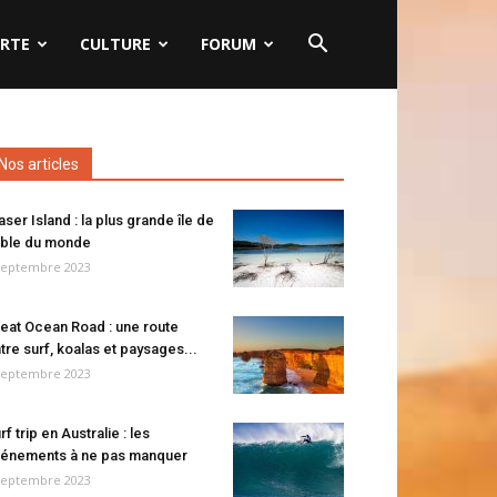
RTE
CULTURE
FORUM
Nos articles
aser Island : la plus grande île de
ble du monde
septembre 2023
eat Ocean Road : une route
tre surf, koalas et paysages...
septembre 2023
rf trip en Australie : les
énements à ne pas manquer
septembre 2023