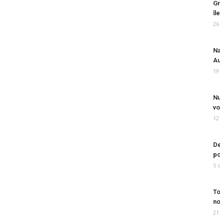
Gr
îl
26
Na
Au
19
Nu
vo
12
De
po
5 
To
no
21