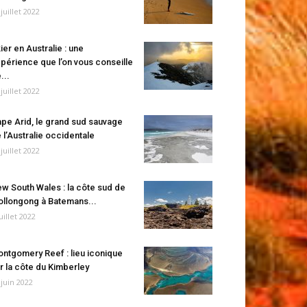
 juillet 2022
ier en Australie : une
périence que l’on vous conseille
...
 juillet 2022
pe Arid, le grand sud sauvage
 l’Australie occidentale
 juillet 2022
w South Wales : la côte sud de
llongong à Batemans...
juillet 2022
ntgomery Reef : lieu iconique
r la côte du Kimberley
 juin 2022