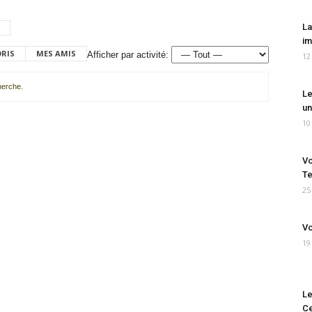
La
im
ORIS
MES AMIS
Afficher par activité:
12
cherche.
Le
un
10
Vo
Te
25
Vo
19
Le
Ce