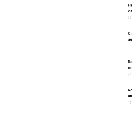
Hé
ca
21
Cr
au
16
Ra
en
24
Ro
am
17