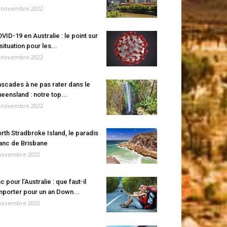
 novembre 2022
VID-19 en Australie : le point sur
 situation pour les...
 novembre 2022
scades à ne pas rater dans le
eensland : notre top...
 novembre 2022
rth Stradbroke Island, le paradis
anc de Brisbane
novembre 2022
c pour l’Australie : que faut-il
porter pour un an Down...
novembre 2022