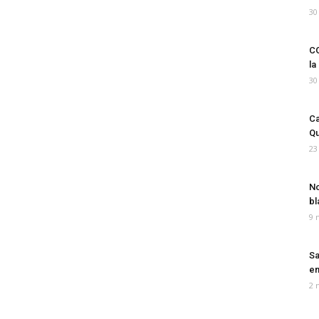
30
CO
la
30
Ca
Qu
23
No
bl
9 
Sa
em
2 