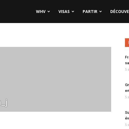
WHV
VISAS
PARTIR
DÉCOUVE
Fr
sa
5 
Gr
en
5 
_j
Su
év
5 