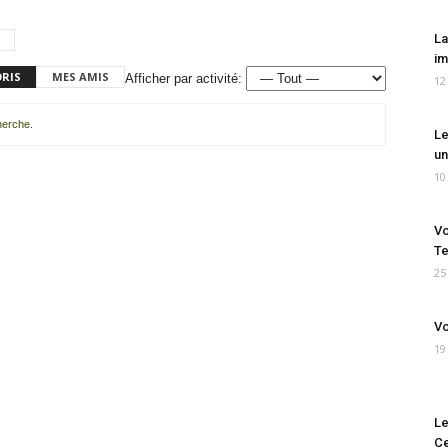
La
im
ORIS
MES AMIS
Afficher par activité:
12
cherche.
Le
un
10
Vo
Te
25
Vo
19
Le
Ce