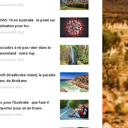
 novembre 2022
VID-19 en Australie : le point sur
 situation pour les...
 novembre 2022
scades à ne pas rater dans le
eensland : notre top...
 novembre 2022
rth Stradbroke Island, le paradis
anc de Brisbane
novembre 2022
c pour l’Australie : que faut-il
porter pour un an Down...
novembre 2022