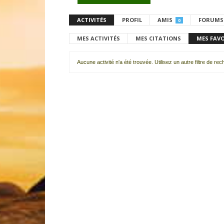
ACTIVITÉS
PROFIL
AMIS
FORUMS
0
MES ACTIVITÉS
MES CITATIONS
MES FAV
Aucune activité n'a été trouvée. Utilisez un autre filtre de re