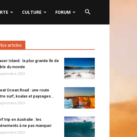
RTE
CULTURE
FORUM
Nos articles
aser Island : la plus grande île de
ble du monde
septembre 2023
eat Ocean Road : une route
tre surf, koalas et paysages...
septembre 2023
rf trip en Australie : les
énements à ne pas manquer
septembre 2023