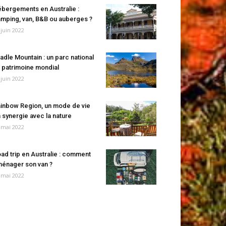
bergements en Australie :
mping, van, B&B ou auberges ?
 juin 2022
adle Mountain : un parc national
 patrimoine mondial
 juin 2022
inbow Region, un mode de vie
 synergie avec la nature
 mai 2022
ad trip en Australie : comment
énager son van ?
 mai 2022