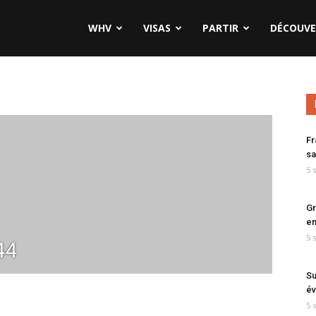
WHV
VISAS
PARTIR
DÉCOUVE
Fr
sa
5 
Gr
en
5 
44
Su
év
5 