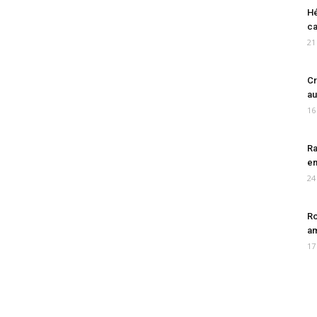
Hé
ca
21
Cr
au
16
Ra
en
24
Ro
am
17