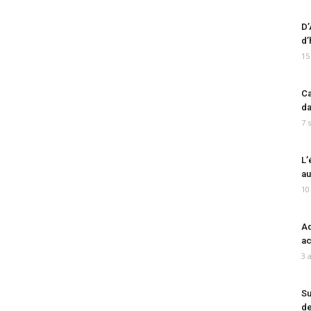
D’
d’
15
Ca
da
7 
L’
au
10
Ad
ac
3 
Su
de