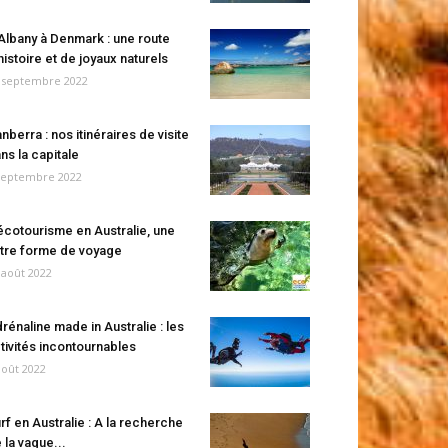
Albany à Denmark : une route
histoire et de joyaux naturels
 septembre 2022
nberra : nos itinéraires de visite
ns la capitale
septembre 2022
écotourisme en Australie, une
tre forme de voyage
 août 2022
rénaline made in Australie : les
tivités incontournables
août 2022
rf en Australie : A la recherche
 la vague...