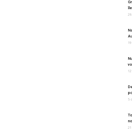
Gr
îl
26
Na
Au
19
Nu
vo
12
De
po
5 
To
no
21