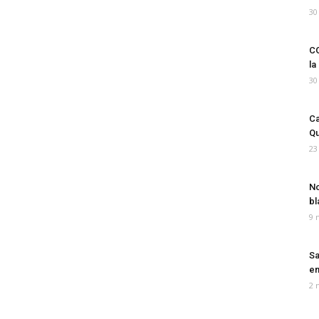
30
CO
la
30
Ca
Qu
23
No
bl
9 
Sa
em
2 