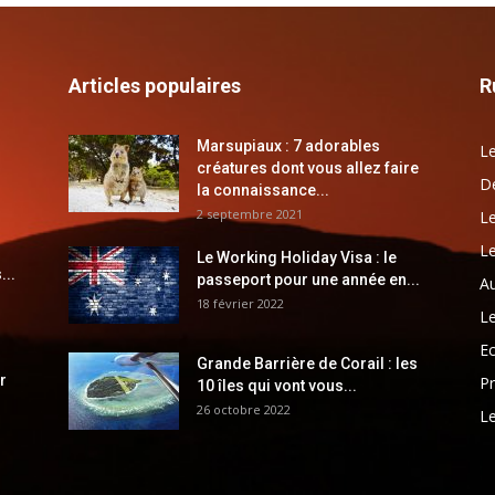
Articles populaires
R
Marsupiaux : 7 adorables
Le
créatures dont vous allez faire
Dé
la connaissance...
2 septembre 2021
Le
Le
Le Working Holiday Visa : le
...
passeport pour une année en...
Au
18 février 2022
Le
E
Grande Barrière de Corail : les
r
Pr
10 îles qui vont vous...
26 octobre 2022
Le