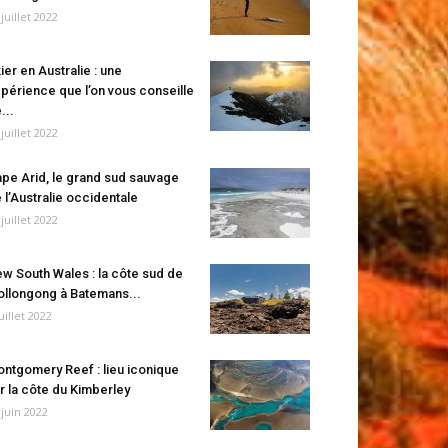
 juillet 2022
ier en Australie : une
périence que l’on vous conseille
...
 juillet 2022
pe Arid, le grand sud sauvage
 l’Australie occidentale
 juillet 2022
w South Wales : la côte sud de
llongong à Batemans...
juillet 2022
ntgomery Reef : lieu iconique
r la côte du Kimberley
 juin 2022