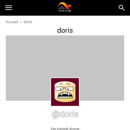
Australia-
Accueil
doris
doris
australie.com
@doris
Pas d’activité récente