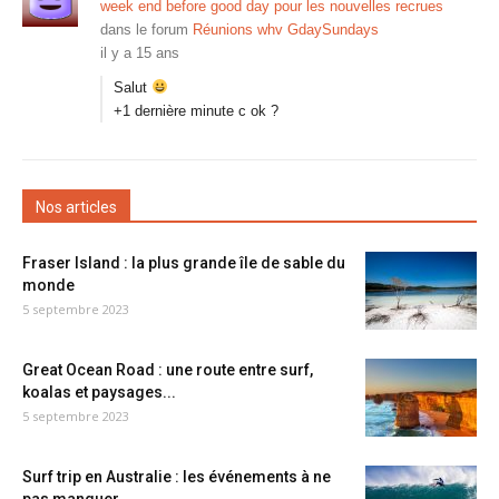
week end before good day pour les nouvelles recrues
dans le forum
Réunions whv GdaySundays
il y a 15 ans
Salut
+1 dernière minute c ok ?
Nos articles
Fraser Island : la plus grande île de sable du
monde
5 septembre 2023
Great Ocean Road : une route entre surf,
koalas et paysages...
5 septembre 2023
Surf trip en Australie : les événements à ne