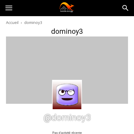
Australia-
Accueil
dominoy3
dominoy3
australie.com
@dominoy3
Pas d’activité récente