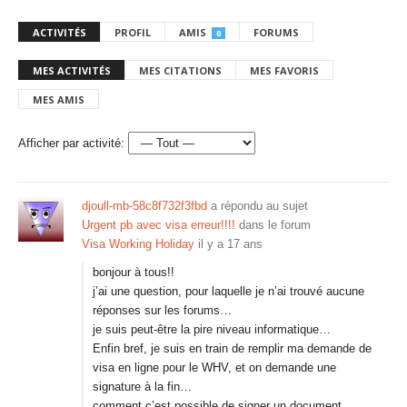
ACTIVITÉS
PROFIL
AMIS
FORUMS
0
MES ACTIVITÉS
MES CITATIONS
MES FAVORIS
MES AMIS
Afficher par activité:
djoull-mb-58c8f732f3fbd
a répondu au sujet
Urgent pb avec visa erreur!!!!
dans le forum
Visa Working Holiday
il y a 17 ans
bonjour à tous!!
j’ai une question, pour laquelle je n’ai trouvé aucune
réponses sur les forums…
je suis peut-être la pire niveau informatique…
Enfin bref, je suis en train de remplir ma demande de
visa en ligne pour le WHV, et on demande une
signature à la fin…
comment c’est possible de signer un document