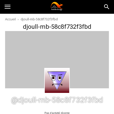
Australia-
Accueil
djoull-mb-58c8f732f3fbd
djoull-mb-58c8f732f3fbd
australie.com
@djoull-mb-58c8f732f3fbd
Pas d’activité récente