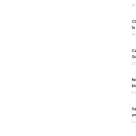
30
CO
la
30
Ca
Qu
23
No
bl
9 
Sa
em
2 