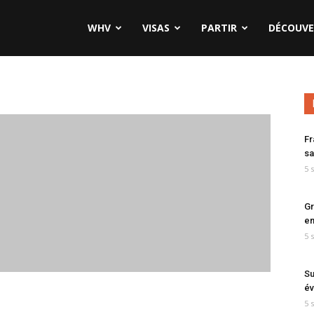
WHV
VISAS
PARTIR
DÉCOUVE
Fr
sa
5 
Gr
en
5 
Su
év
5 