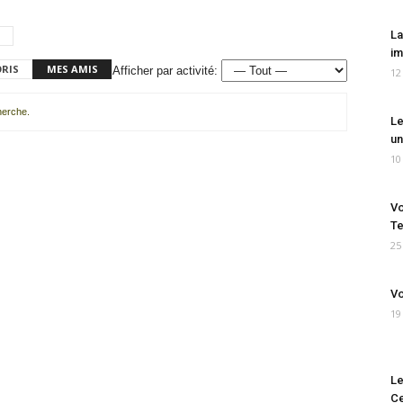
La
im
ORIS
MES AMIS
Afficher par activité:
12
cherche.
Le
un
10
Vo
Te
25
Vo
19
Le
Ce