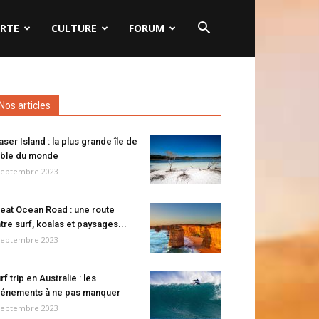
RTE
CULTURE
FORUM
Nos articles
aser Island : la plus grande île de
ble du monde
septembre 2023
eat Ocean Road : une route
tre surf, koalas et paysages...
septembre 2023
rf trip en Australie : les
énements à ne pas manquer
septembre 2023