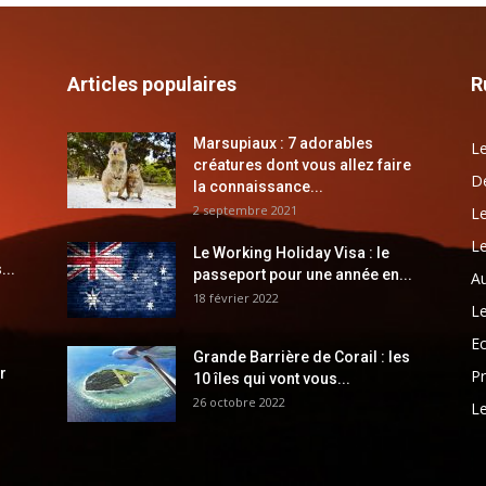
Articles populaires
R
Marsupiaux : 7 adorables
Le
créatures dont vous allez faire
Dé
la connaissance...
2 septembre 2021
Le
Le
Le Working Holiday Visa : le
...
passeport pour une année en...
Au
18 février 2022
Le
E
Grande Barrière de Corail : les
r
Pr
10 îles qui vont vous...
26 octobre 2022
Le