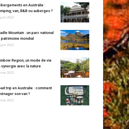
bergements en Australie :
mping, van, B&B ou auberges ?
 juin 2022
adle Mountain : un parc national
 patrimoine mondial
 juin 2022
inbow Region, un mode de vie
 synergie avec la nature
 mai 2022
ad trip en Australie : comment
énager son van ?
 mai 2022