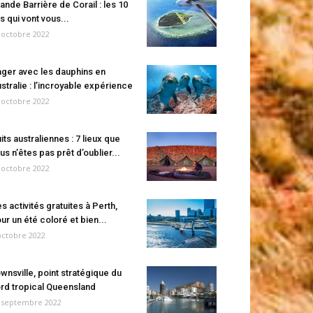
ande Barrière de Corail : les 10
es qui vont vous...
 octobre 2022
ger avec les dauphins en
stralie : l’incroyable expérience
 octobre 2022
its australiennes : 7 lieux que
us n’êtes pas prêt d’oublier...
 octobre 2022
s activités gratuites à Perth,
ur un été coloré et bien...
octobre 2022
wnsville, point stratégique du
rd tropical Queensland
 septembre 2022