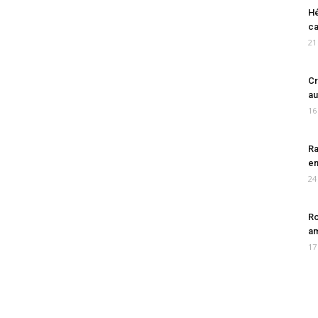
Hé
ca
21
Cr
au
16
Ra
en
24
Ro
am
17