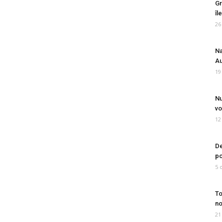
Gr
îl
26
Na
Au
19
Nu
vo
12
De
po
5 
To
no
21