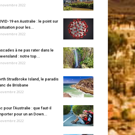
 novembre 2022
VID-19 en Australie : le point sur
 situation pour les...
 novembre 2022
scades à ne pas rater dans le
eensland : notre top...
 novembre 2022
rth Stradbroke Island, le paradis
anc de Brisbane
novembre 2022
c pour l’Australie : que faut-il
porter pour un an Down...
novembre 2022