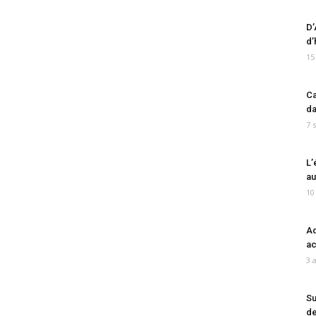
D’
d’
15
Ca
da
7 
L’
au
10
Ad
ac
3 
Su
de