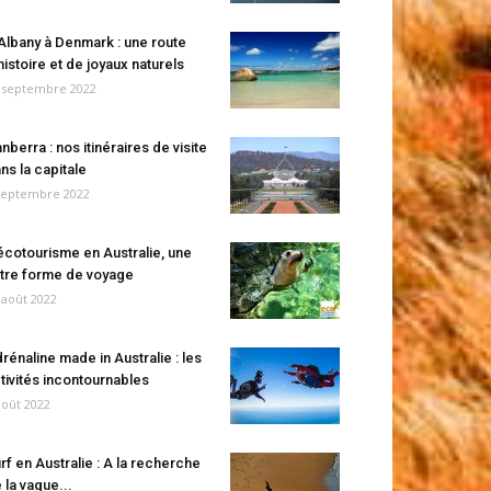
Albany à Denmark : une route
histoire et de joyaux naturels
 septembre 2022
nberra : nos itinéraires de visite
ns la capitale
septembre 2022
écotourisme en Australie, une
tre forme de voyage
 août 2022
rénaline made in Australie : les
tivités incontournables
août 2022
rf en Australie : A la recherche
 la vague...