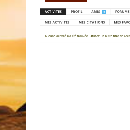
ACTIVITÉS
PROFIL
AMIS
FORUMS
0
MES ACTIVITÉS
MES CITATIONS
MES FAV
Aucune activité n'a été trouvée. Utilisez un autre filtre de re