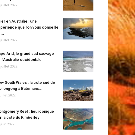
 juillet 2022
ier en Australie : une
périence que l’on vous conseille
...
 juillet 2022
pe Arid, le grand sud sauvage
 l’Australie occidentale
 juillet 2022
w South Wales : la côte sud de
llongong à Batemans...
juillet 2022
ntgomery Reef : lieu iconique
r la côte du Kimberley
 juin 2022