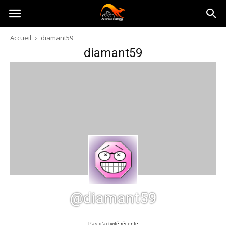
Australia-
Accueil
diamant59
diamant59
australie.com
@diamant59
Pas d’activité récente