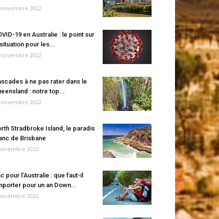
 novembre 2022
VID-19 en Australie : le point sur
 situation pour les...
 novembre 2022
scades à ne pas rater dans le
eensland : notre top...
 novembre 2022
rth Stradbroke Island, le paradis
anc de Brisbane
novembre 2022
c pour l’Australie : que faut-il
porter pour un an Down...
novembre 2022