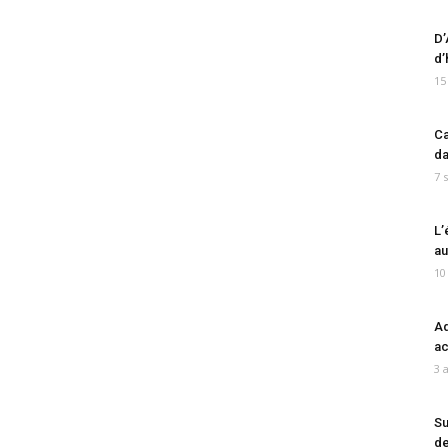
D’
d’
15
Ca
da
7 
L’
au
10
Ad
ac
3 
Su
de