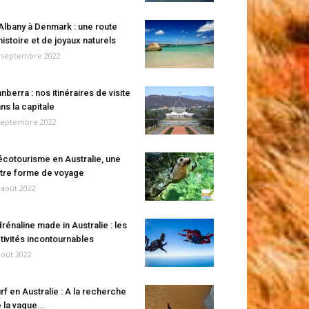
Albany à Denmark : une route
histoire et de joyaux naturels
 septembre 2022
nberra : nos itinéraires de visite
ns la capitale
septembre 2022
écotourisme en Australie, une
tre forme de voyage
 août 2022
rénaline made in Australie : les
tivités incontournables
août 2022
rf en Australie : A la recherche
 la vague...