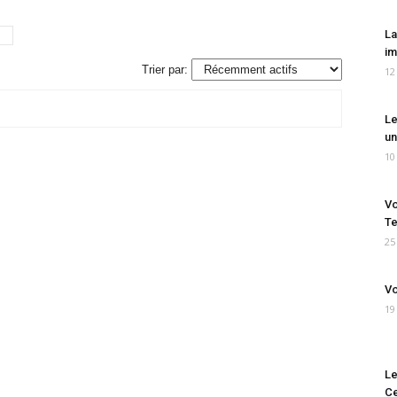
La
im
Trier par:
12
Le
un
10
Vo
Te
25
Vo
19
Le
Ce