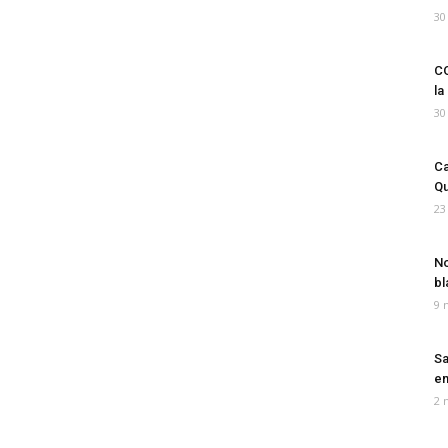
30
CO
la
30
Ca
Qu
23
No
bl
9 
Sa
em
2 