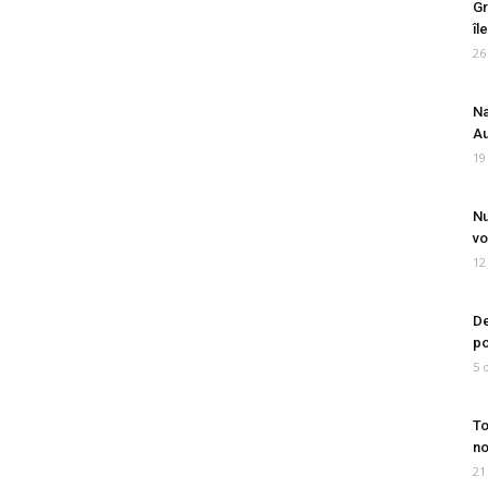
Gr
îl
26
Na
Au
19
Nu
vo
12
De
po
5 
To
no
21