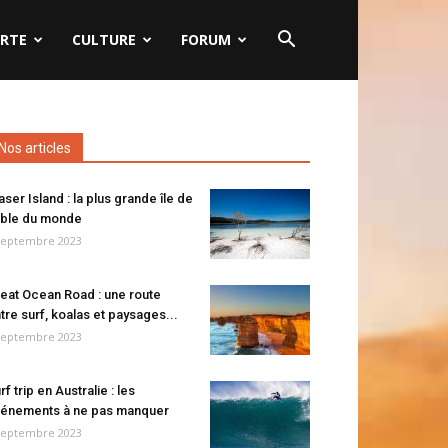
RTE
CULTURE
FORUM
Nos articles
aser Island : la plus grande île de
ble du monde
septembre 2023
eat Ocean Road : une route
tre surf, koalas et paysages...
septembre 2023
rf trip en Australie : les
énements à ne pas manquer
septembre 2023