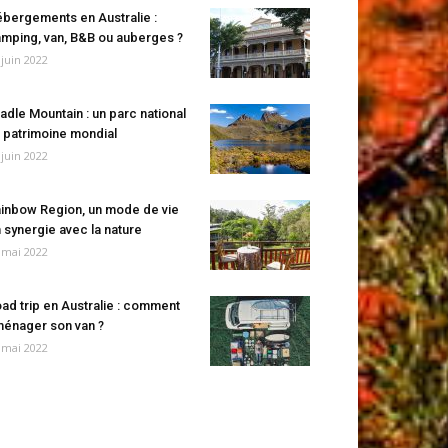
bergements en Australie :
mping, van, B&B ou auberges ?
 juin 2022
adle Mountain : un parc national
 patrimoine mondial
 juin 2022
inbow Region, un mode de vie
 synergie avec la nature
 mai 2022
ad trip en Australie : comment
énager son van ?
 mai 2022