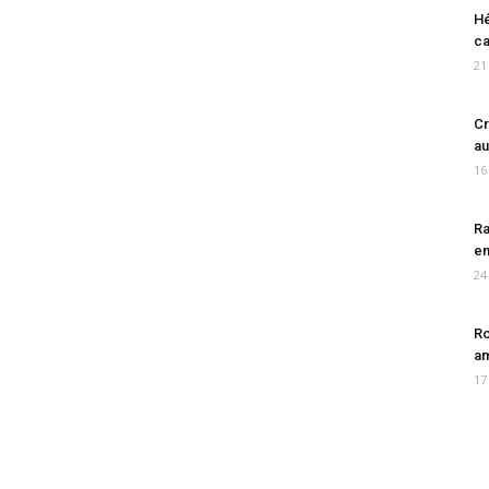
Hé
ca
21
Cr
au
16
Ra
en
24
Ro
am
17