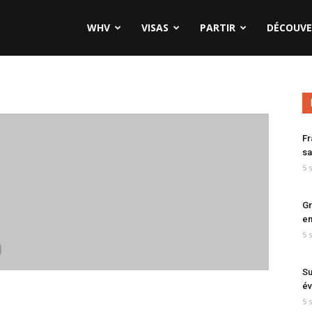
WHV
VISAS
PARTIR
DÉCOUVE
Fr
sa
5 
Gr
en
5 
m
Su
év
5 