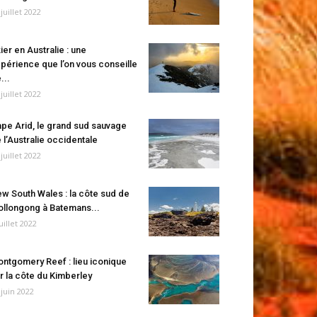
 juillet 2022
ier en Australie : une
périence que l’on vous conseille
...
 juillet 2022
pe Arid, le grand sud sauvage
 l’Australie occidentale
 juillet 2022
w South Wales : la côte sud de
llongong à Batemans...
juillet 2022
ntgomery Reef : lieu iconique
r la côte du Kimberley
 juin 2022