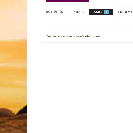
ACTIVITÉS
PROFIL
AMIS
FORUMS
0
Désolé, aucun membre n'a été trouvé.
Mes
amis