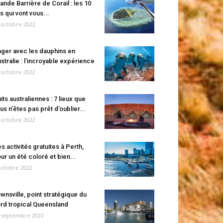
ande Barrière de Corail : les 10
es qui vont vous...
 octobre 2022
ger avec les dauphins en
stralie : l’incroyable expérience
 octobre 2022
its australiennes : 7 lieux que
us n’êtes pas prêt d’oublier...
 octobre 2022
s activités gratuites à Perth,
ur un été coloré et bien...
octobre 2022
wnsville, point stratégique du
rd tropical Queensland
 septembre 2022