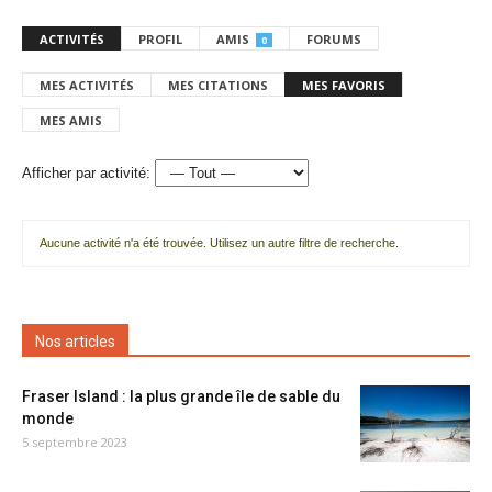
ACTIVITÉS
PROFIL
AMIS
FORUMS
0
MES ACTIVITÉS
MES CITATIONS
MES FAVORIS
MES AMIS
Afficher par activité:
Aucune activité n'a été trouvée. Utilisez un autre filtre de recherche.
Nos articles
Fraser Island : la plus grande île de sable du
monde
5 septembre 2023