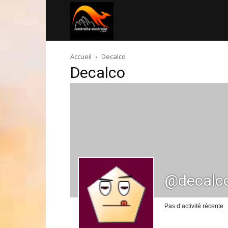
Australia-
Accueil
Decalco
australie.com
Decalco
@decalc
Pas d’activité récente