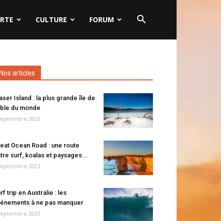
RTE
CULTURE
FORUM
Nos articles
aser Island : la plus grande île de
ble du monde
septembre 2023
eat Ocean Road : une route
tre surf, koalas et paysages...
septembre 2023
rf trip en Australie : les
énements à ne pas manquer
septembre 2023