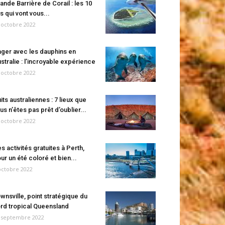
ande Barrière de Corail : les 10
es qui vont vous...
 octobre 2022
ger avec les dauphins en
stralie : l’incroyable expérience
 octobre 2022
its australiennes : 7 lieux que
us n’êtes pas prêt d’oublier...
 octobre 2022
s activités gratuites à Perth,
ur un été coloré et bien...
octobre 2022
wnsville, point stratégique du
rd tropical Queensland
 septembre 2022