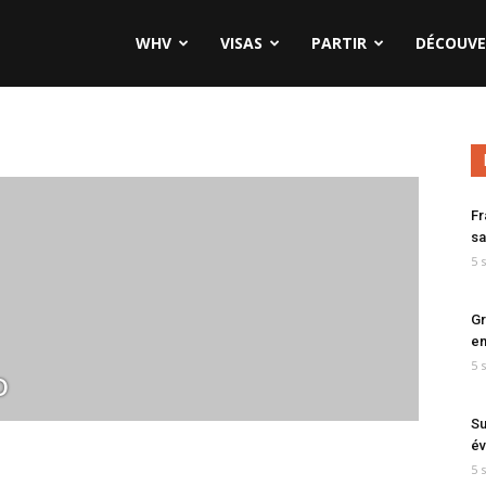
WHV
VISAS
PARTIR
DÉCOUVE
Fr
sa
5 
Gr
en
5 
o
Su
év
5 