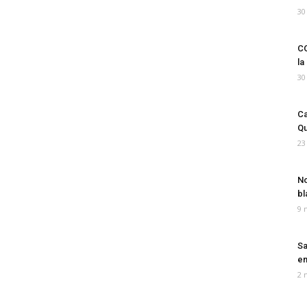
30
CO
la
30
Ca
Qu
23
No
bl
9 
Sa
em
2 