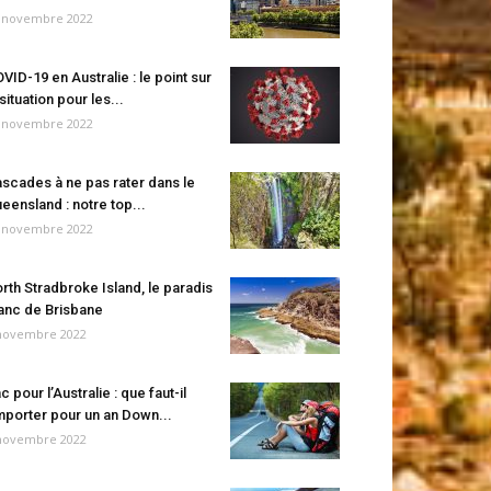
 novembre 2022
VID-19 en Australie : le point sur
 situation pour les...
 novembre 2022
scades à ne pas rater dans le
eensland : notre top...
 novembre 2022
rth Stradbroke Island, le paradis
anc de Brisbane
novembre 2022
c pour l’Australie : que faut-il
porter pour un an Down...
novembre 2022