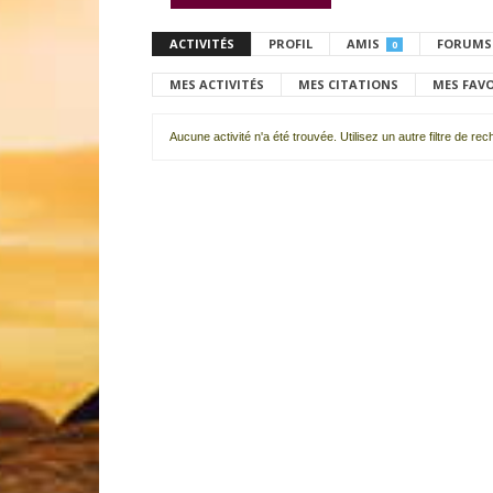
ACTIVITÉS
PROFIL
AMIS
FORUMS
0
MES ACTIVITÉS
MES CITATIONS
MES FAV
Aucune activité n'a été trouvée. Utilisez un autre filtre de re