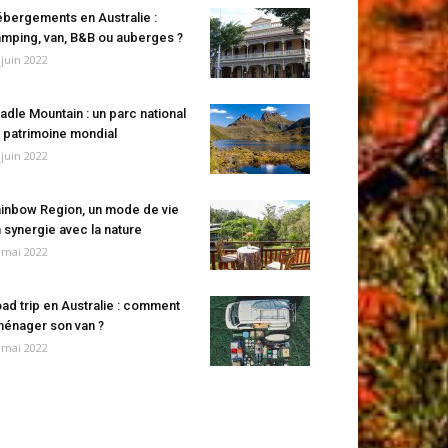
bergements en Australie :
mping, van, B&B ou auberges ?
 juin 2022
adle Mountain : un parc national
 patrimoine mondial
 juin 2022
inbow Region, un mode de vie
 synergie avec la nature
 mai 2022
ad trip en Australie : comment
énager son van ?
 mai 2022