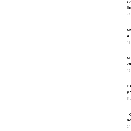
Gr
îl
26
Na
Au
19
Nu
vo
12
De
po
5 
To
no
21