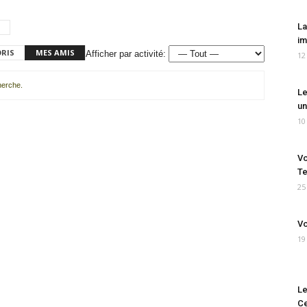
La
im
ORIS
MES AMIS
Afficher par activité:
12
cherche.
Le
un
10
Vo
Te
25
Vo
19
Le
Ce