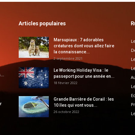
Articles populaires
R
Marsupiaux : 7 adorables
Le
créatures dont vous allez faire
Dé
la connaissance...
2 septembre 2021
Le
Le
Le Working Holiday Visa : le
...
passeport pour une année en...
Au
18 février 2022
Le
E
Grande Barrière de Corail : les
r
Pr
10 îles qui vont vous...
26 octobre 2022
Le