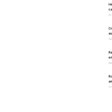
Hé
ca
21
Cr
au
16
Ra
en
24
Ro
am
17