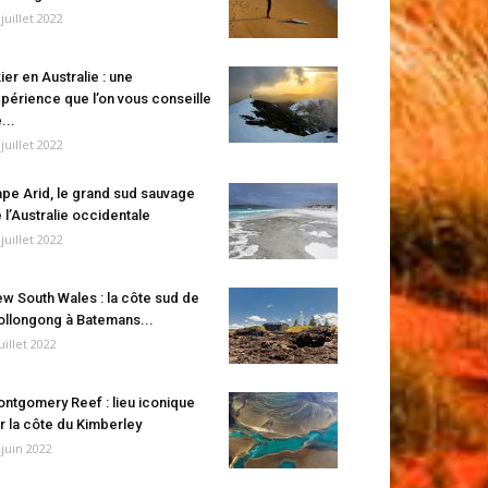
 juillet 2022
ier en Australie : une
périence que l’on vous conseille
...
 juillet 2022
pe Arid, le grand sud sauvage
 l’Australie occidentale
 juillet 2022
w South Wales : la côte sud de
llongong à Batemans...
juillet 2022
ntgomery Reef : lieu iconique
r la côte du Kimberley
 juin 2022