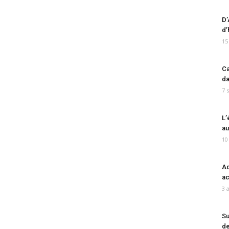
D’
d’
15
Ca
da
7 
L’
au
10
Ad
ac
3 
Su
de