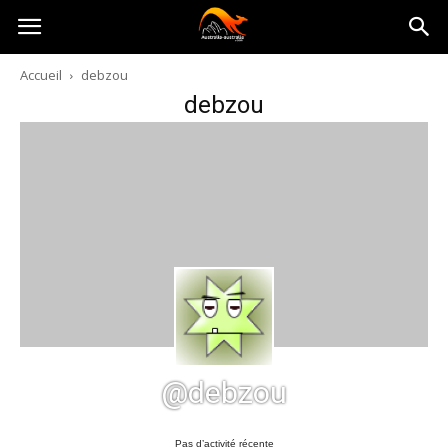
Australia-
Accueil
debzou
debzou
australie.com
@debzou
Pas d’activité récente