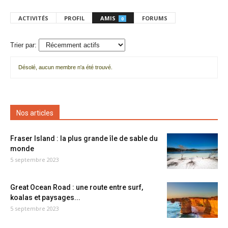
ACTIVITÉS
PROFIL
AMIS
FORUMS
0
Trier par:
Désolé, aucun membre n'a été trouvé.
Mes
amis
Nos articles
Fraser Island : la plus grande île de sable du
monde
5 septembre 2023
Great Ocean Road : une route entre surf,
koalas et paysages...
5 septembre 2023