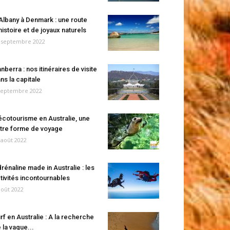
Albany à Denmark : une route
histoire et de joyaux naturels
 septembre 2022
nberra : nos itinéraires de visite
ns la capitale
septembre 2022
écotourisme en Australie, une
tre forme de voyage
 août 2022
rénaline made in Australie : les
tivités incontournables
août 2022
rf en Australie : A la recherche
 la vague...