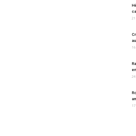
Hé
ca
21
Cr
au
16
Ra
en
24
Ro
am
17