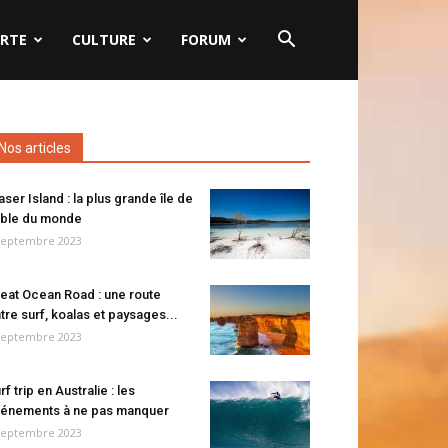
RTE
CULTURE
FORUM
Nos articles
aser Island : la plus grande île de
ble du monde
septembre 2023
eat Ocean Road : une route
tre surf, koalas et paysages...
septembre 2023
rf trip en Australie : les
énements à ne pas manquer
septembre 2023