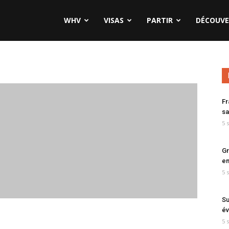
WHV
VISAS
PARTIR
DÉCOUVE
Fr
sa
5 
Gr
en
5 
Su
év
5 