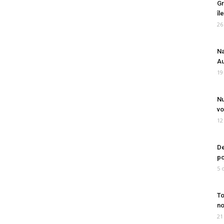
Gr
îl
26
Na
Au
19
Nu
vo
12
De
po
5 
To
no
21