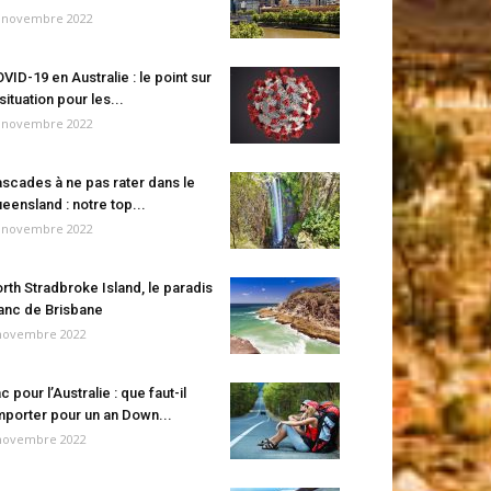
 novembre 2022
VID-19 en Australie : le point sur
 situation pour les...
 novembre 2022
scades à ne pas rater dans le
eensland : notre top...
 novembre 2022
rth Stradbroke Island, le paradis
anc de Brisbane
novembre 2022
c pour l’Australie : que faut-il
porter pour un an Down...
novembre 2022