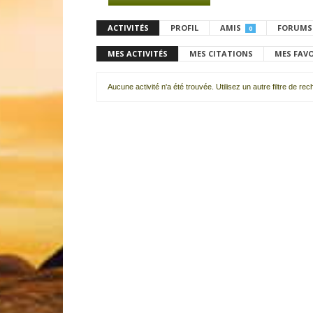
ACTIVITÉS
PROFIL
AMIS
FORUMS
0
MES ACTIVITÉS
MES CITATIONS
MES FAV
Aucune activité n'a été trouvée. Utilisez un autre filtre de re