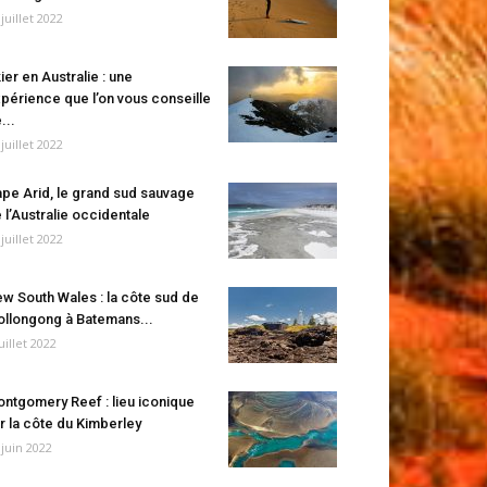
 juillet 2022
ier en Australie : une
périence que l’on vous conseille
...
 juillet 2022
pe Arid, le grand sud sauvage
 l’Australie occidentale
 juillet 2022
w South Wales : la côte sud de
llongong à Batemans...
juillet 2022
ntgomery Reef : lieu iconique
r la côte du Kimberley
 juin 2022