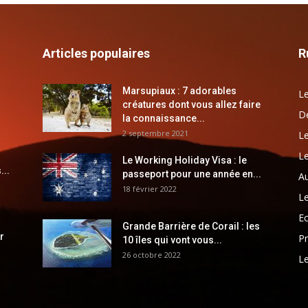
Articles populaires
R
Marsupiaux : 7 adorables
Le
créatures dont vous allez faire
Dé
la connaissance...
2 septembre 2021
Le
Le
Le Working Holiday Visa : le
...
passeport pour une année en...
Au
18 février 2022
Le
E
Grande Barrière de Corail : les
r
Pr
10 îles qui vont vous...
26 octobre 2022
Le