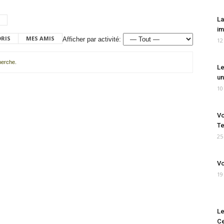
La
im
ORIS
MES AMIS
Afficher par activité:
12
cherche.
Le
un
10
Vo
Te
25
Vo
19
Le
Ce