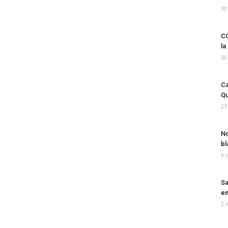
30
CO
la
30
Ca
Qu
23
No
bl
9 
Sa
em
2 