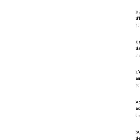
D’
d’
15
Ca
da
7 
L’
au
10
Ad
ac
3 
Su
de