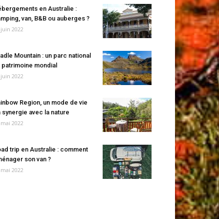
bergements en Australie :
mping, van, B&B ou auberges ?
 juin 2022
adle Mountain : un parc national
 patrimoine mondial
 juin 2022
inbow Region, un mode de vie
 synergie avec la nature
 mai 2022
ad trip en Australie : comment
énager son van ?
 mai 2022