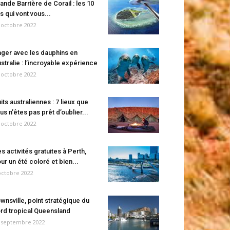
ande Barrière de Corail : les 10
es qui vont vous...
 octobre 2022
ger avec les dauphins en
stralie : l’incroyable expérience
 octobre 2022
its australiennes : 7 lieux que
us n’êtes pas prêt d’oublier...
 octobre 2022
s activités gratuites à Perth,
ur un été coloré et bien...
octobre 2022
wnsville, point stratégique du
rd tropical Queensland
 septembre 2022