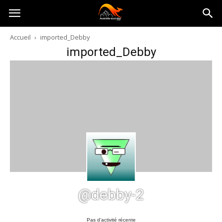
Australia-
Accueil
imported_Debby
imported_Debby
australie.com
@debby-2
Pas d’activité récente