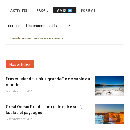
ACTIVITÉS
PROFIL
AMIS
FORUMS
0
Trier par:
Désolé, aucun membre n'a été trouvé.
Mes
amis
Nos articles
Fraser Island : la plus grande île de sable du
monde
5 septembre 2023
Great Ocean Road : une route entre surf,
koalas et paysages...
5 septembre 2023