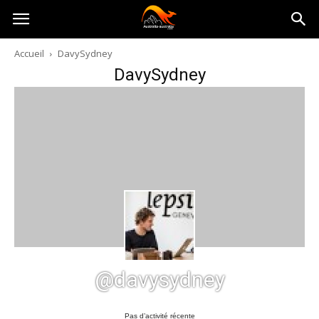
Australia-
Accueil
DavySydney
DavySydney
australie.com
@davysydney
Pas d’activité récente