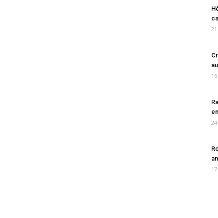
Hé
ca
21
Cr
au
16
Ra
en
24
Ro
am
17