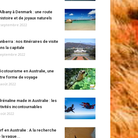
Albany à Denmark : une route
histoire et de joyaux naturels
 septembre 2022
nberra : nos itinéraires de visite
ns la capitale
septembre 2022
écotourisme en Australie, une
tre forme de voyage
 août 2022
rénaline made in Australie : les
tivités incontournables
août 2022
rf en Australie : A la recherche
 la vague...