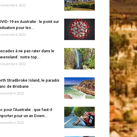
 novembre 2022
VID-19 en Australie : le point sur
 situation pour les...
 novembre 2022
scades à ne pas rater dans le
eensland : notre top...
 novembre 2022
rth Stradbroke Island, le paradis
anc de Brisbane
novembre 2022
c pour l’Australie : que faut-il
porter pour un an Down...
novembre 2022