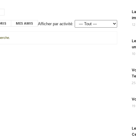
La
im
ORIS
MES AMIS
Afficher par activité:
12
cherche.
Le
un
10
Vo
Te
25
Vo
19
Le
Ce