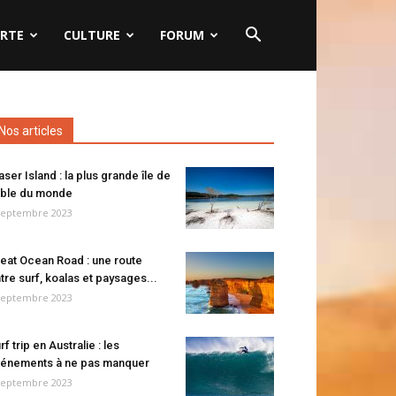
RTE
CULTURE
FORUM
Nos articles
aser Island : la plus grande île de
ble du monde
septembre 2023
eat Ocean Road : une route
tre surf, koalas et paysages...
septembre 2023
rf trip en Australie : les
énements à ne pas manquer
septembre 2023