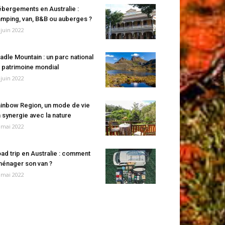
bergements en Australie :
mping, van, B&B ou auberges ?
 juin 2022
adle Mountain : un parc national
 patrimoine mondial
 juin 2022
inbow Region, un mode de vie
 synergie avec la nature
 mai 2022
ad trip en Australie : comment
énager son van ?
 mai 2022