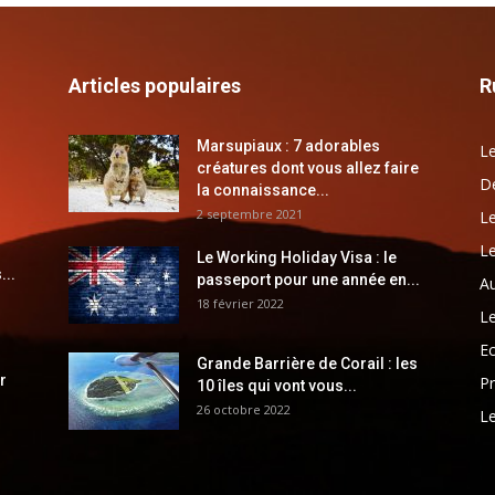
Articles populaires
R
Marsupiaux : 7 adorables
Le
créatures dont vous allez faire
Dé
la connaissance...
2 septembre 2021
Le
Le
Le Working Holiday Visa : le
...
passeport pour une année en...
Au
18 février 2022
Le
E
Grande Barrière de Corail : les
r
Pr
10 îles qui vont vous...
26 octobre 2022
Le