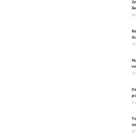
Gr
îl
26
Na
Au
19
Nu
vo
12
De
po
5 
To
no
21