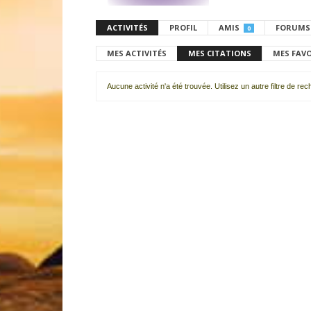
ACTIVITÉS
PROFIL
AMIS
FORUMS
0
MES ACTIVITÉS
MES CITATIONS
MES FAV
Aucune activité n'a été trouvée. Utilisez un autre filtre de re