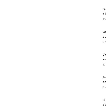
D’
d’
15
Ca
da
7 
L’
au
10
Ad
ac
3 
Su
de