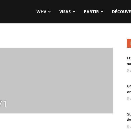
WHV
VISAS
PARTIR
DÉCOUVE
Fr
sa
5 
Gr
en
5 
71
Su
év
5 