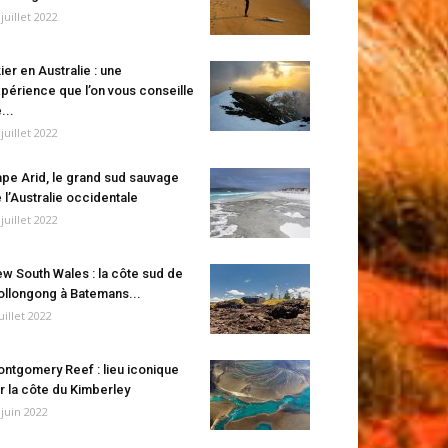
 juillet 2022
ier en Australie : une
périence que l’on vous conseille
...
 juillet 2022
pe Arid, le grand sud sauvage
 l’Australie occidentale
 juillet 2022
w South Wales : la côte sud de
llongong à Batemans...
juillet 2022
ntgomery Reef : lieu iconique
r la côte du Kimberley
 juin 2022