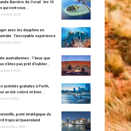
ande Barrière de Corail : les 10
es qui vont vous...
 octobre 2022
ger avec les dauphins en
stralie : l’incroyable expérience
 octobre 2022
its australiennes : 7 lieux que
us n’êtes pas prêt d’oublier...
 octobre 2022
s activités gratuites à Perth,
ur un été coloré et bien...
octobre 2022
wnsville, point stratégique du
rd tropical Queensland
 septembre 2022