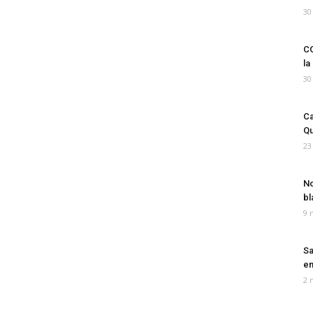
30
CO
la
30
Ca
Qu
23
No
bl
9 
Sa
em
2 