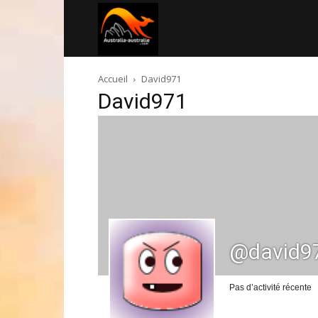
Australia-
Accueil
David971
australie.com
David971
@david9
Pas d’activité récente