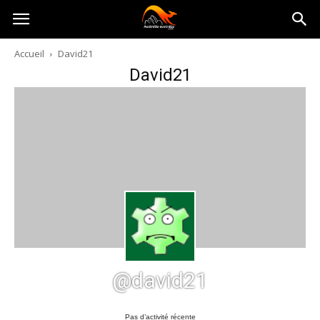
Australia-
Accueil
David21
David21
australie.com
@david21
Pas d’activité récente