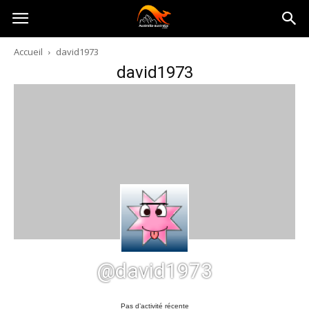
Australia-
Accueil
david1973
david1973
australie.com
@david1973
Pas d’activité récente