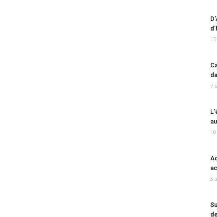
D’
d’
15
Ca
da
7 
L’
au
10
Ad
ac
3 
Su
de