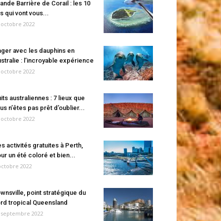
ande Barrière de Corail : les 10
es qui vont vous...
 octobre 2022
ger avec les dauphins en
stralie : l’incroyable expérience
 octobre 2022
its australiennes : 7 lieux que
us n’êtes pas prêt d’oublier...
 octobre 2022
s activités gratuites à Perth,
ur un été coloré et bien...
octobre 2022
wnsville, point stratégique du
rd tropical Queensland
 septembre 2022