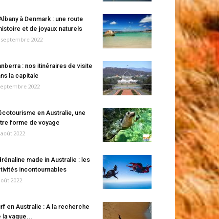
Albany à Denmark : une route
histoire et de joyaux naturels
 septembre 2022
nberra : nos itinéraires de visite
ns la capitale
septembre 2022
écotourisme en Australie, une
tre forme de voyage
 août 2022
rénaline made in Australie : les
tivités incontournables
août 2022
rf en Australie : A la recherche
 la vague...