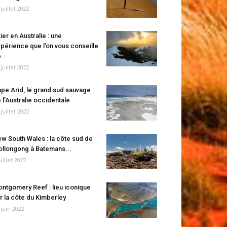
 juillet 2022
ier en Australie : une
périence que l’on vous conseille
...
 juillet 2022
pe Arid, le grand sud sauvage
 l’Australie occidentale
 juillet 2022
w South Wales : la côte sud de
llongong à Batemans...
juillet 2022
ntgomery Reef : lieu iconique
r la côte du Kimberley
 juin 2022