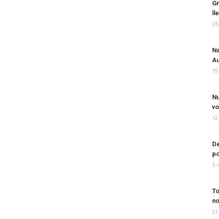
Gr
îl
26
Na
Au
19
Nu
vo
12
De
po
5 
To
no
21