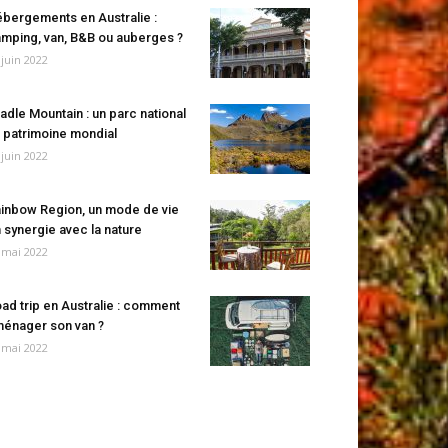
bergements en Australie :
mping, van, B&B ou auberges ?
 juin 2022
adle Mountain : un parc national
 patrimoine mondial
 juin 2022
inbow Region, un mode de vie
 synergie avec la nature
 mai 2022
ad trip en Australie : comment
énager son van ?
 mai 2022