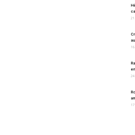
Hé
ca
21
Cr
au
16
Ra
en
24
Ro
am
17