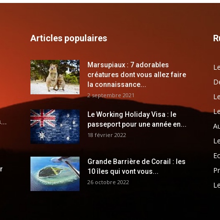
Articles populaires
R
Marsupiaux : 7 adorables
Le
créatures dont vous allez faire
Dé
la connaissance...
2 septembre 2021
Le
Le
Le Working Holiday Visa : le
...
passeport pour une année en...
Au
18 février 2022
Le
E
Grande Barrière de Corail : les
r
Pr
10 îles qui vont vous...
26 octobre 2022
Le