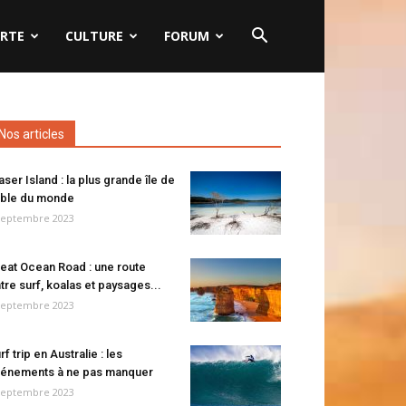
RTE
CULTURE
FORUM
Nos articles
aser Island : la plus grande île de
ble du monde
septembre 2023
eat Ocean Road : une route
tre surf, koalas et paysages...
septembre 2023
rf trip en Australie : les
énements à ne pas manquer
septembre 2023