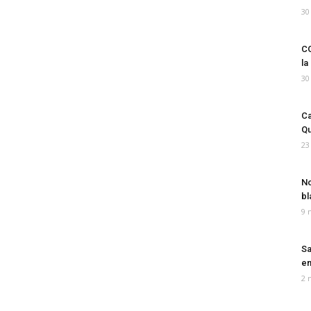
30
CO
la
30
Ca
Qu
23
No
bl
9 
Sa
em
2 