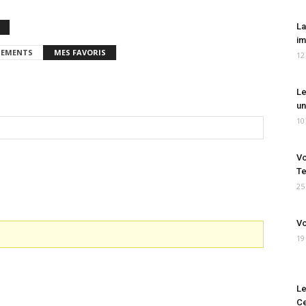
La
im
EMENTS
MES FAVORIS
12
Le
un
10
Vo
Te
25
Vo
19
Le
Ce