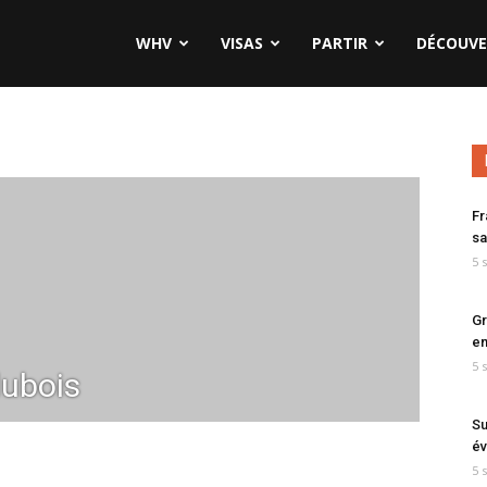
WHV
VISAS
PARTIR
DÉCOUVE
Fr
sa
5 
Gr
en
5 
ubois
Su
év
5 