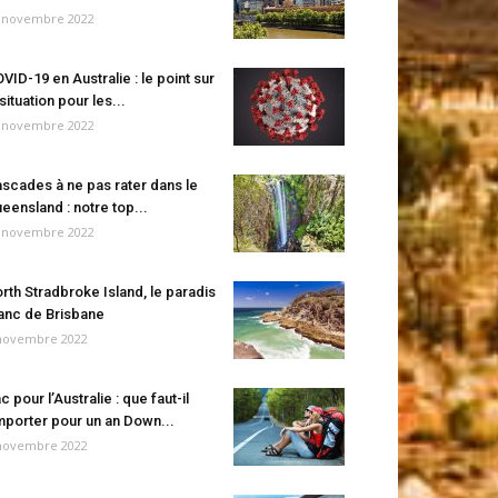
 novembre 2022
VID-19 en Australie : le point sur
 situation pour les...
 novembre 2022
scades à ne pas rater dans le
eensland : notre top...
 novembre 2022
rth Stradbroke Island, le paradis
anc de Brisbane
novembre 2022
c pour l’Australie : que faut-il
porter pour un an Down...
novembre 2022