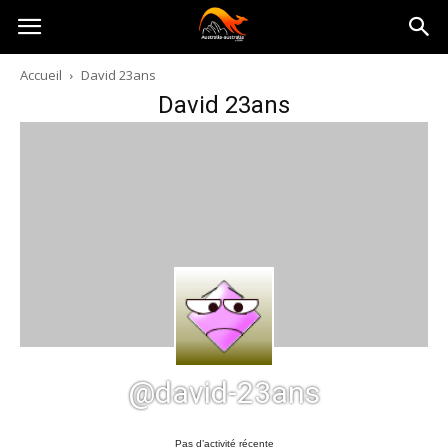
Australia-
Accueil
David 23ans
David 23ans
australie.com
@david-23ans
Pas d’activité récente