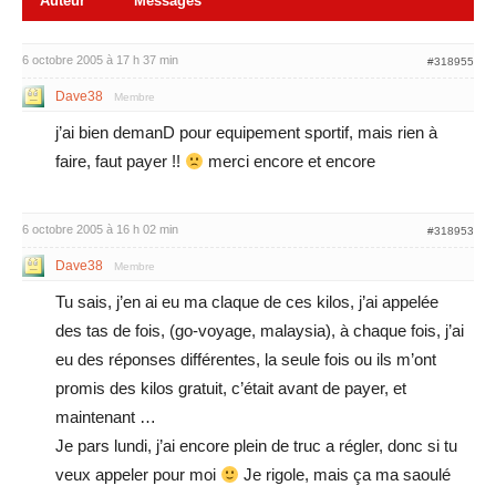
Auteur
Messages
6 octobre 2005 à 17 h 37 min
#318955
Dave38
Membre
j’ai bien demanD pour equipement sportif, mais rien à
faire, faut payer !!
merci encore et encore
6 octobre 2005 à 16 h 02 min
#318953
Dave38
Membre
Tu sais, j’en ai eu ma claque de ces kilos, j’ai appelée
des tas de fois, (go-voyage, malaysia), à chaque fois, j’ai
eu des réponses différentes, la seule fois ou ils m’ont
promis des kilos gratuit, c’était avant de payer, et
maintenant …
Je pars lundi, j’ai encore plein de truc a régler, donc si tu
veux appeler pour moi
Je rigole, mais ça ma saoulé