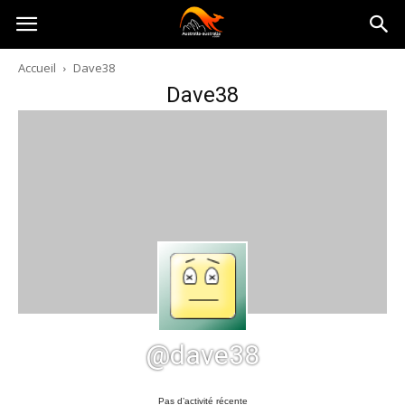
Australia-
Accueil
Dave38
Dave38
australie.com
@dave38
Pas d’activité récente