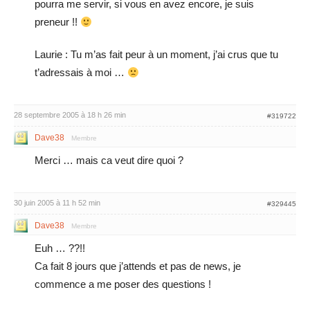
pourra me servir, si vous en avez encore, je suis
preneur !!
Laurie : Tu m’as fait peur à un moment, j’ai crus que tu
t’adressais à moi …
28 septembre 2005 à 18 h 26 min
#319722
Dave38
Membre
Merci … mais ca veut dire quoi ?
30 juin 2005 à 11 h 52 min
#329445
Dave38
Membre
Euh … ??!!
Ca fait 8 jours que j’attends et pas de news, je
commence a me poser des questions !