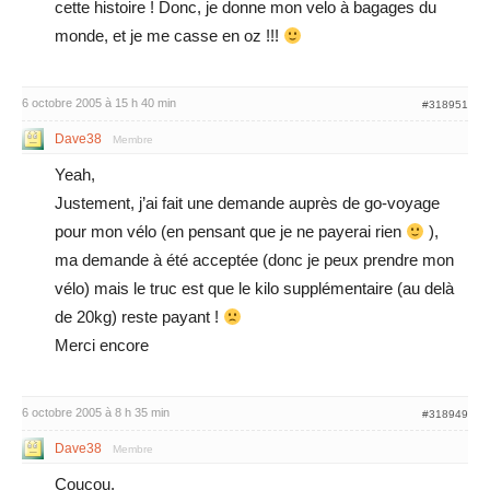
cette histoire ! Donc, je donne mon velo à bagages du
monde, et je me casse en oz !!!
6 octobre 2005 à 15 h 40 min
#318951
Dave38
Membre
Yeah,
Justement, j’ai fait une demande auprès de go-voyage
pour mon vélo (en pensant que je ne payerai rien
),
ma demande à été acceptée (donc je peux prendre mon
vélo) mais le truc est que le kilo supplémentaire (au delà
de 20kg) reste payant !
Merci encore
6 octobre 2005 à 8 h 35 min
#318949
Dave38
Membre
Coucou,