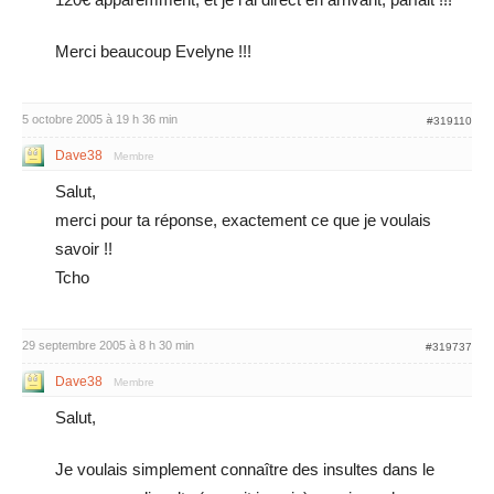
Merci beaucoup Evelyne !!!
5 octobre 2005 à 19 h 36 min
#319110
Dave38
Membre
Salut,
merci pour ta réponse, exactement ce que je voulais
savoir !!
Tcho
29 septembre 2005 à 8 h 30 min
#319737
Dave38
Membre
Salut,
Je voulais simplement connaître des insultes dans le