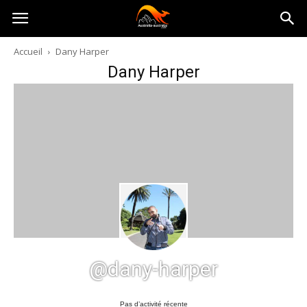
Australia-
Accueil
Dany Harper
Dany Harper
australie.com
@dany-harper
Pas d’activité récente