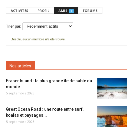
ACTIVITÉS
PROFIL
AMIS
FORUMS
0
Trier par:
Désolé, aucun membre n'a été trouvé.
Mes
amis
Nos articles
Fraser Island : la plus grande île de sable du
monde
5 septembre 2023
Great Ocean Road : une route entre surf,
koalas et paysages...
5 septembre 2023