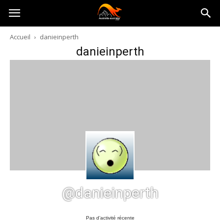
Australia-
Accueil
danieinperth
danieinperth
australie.com
@danieinperth
Pas d’activité récente