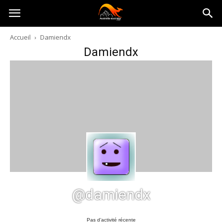
Australia-
Accueil
Damiendx
Damiendx
australie.com
@damiendx
Pas d’activité récente