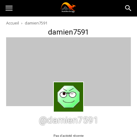
Australia-
Accueil
damien7591
damien7591
australie.com
@damien7591
Pas d’activité récente