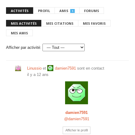
ACTIVITÉS
PROFIL
AMIS
FORUMS
1
MES ACTIVITÉS
MES CITATIONS
MES FAVORIS
MES AMIS
Afficher par activité:
Linussio
et
damien7591
sont en contact
il y a 12 ans
damien7591
@damien7591
Afficher le profil