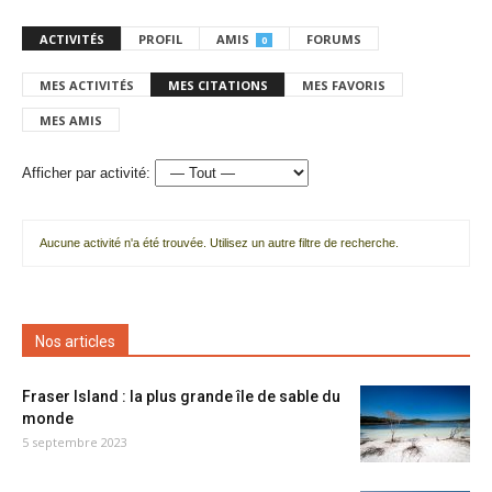
ACTIVITÉS
PROFIL
AMIS
FORUMS
0
MES ACTIVITÉS
MES CITATIONS
MES FAVORIS
MES AMIS
Afficher par activité:
Aucune activité n'a été trouvée. Utilisez un autre filtre de recherche.
Nos articles
Fraser Island : la plus grande île de sable du
monde
5 septembre 2023