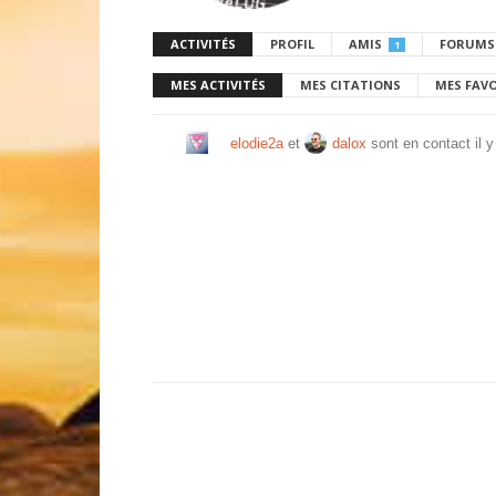
ACTIVITÉS
PROFIL
AMIS
FORUMS
1
MES ACTIVITÉS
MES CITATIONS
MES FAV
elodie2a
et
dalox
sont en contact
il 