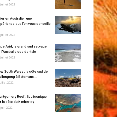
 juillet 2022
ier en Australie : une
périence que l’on vous conseille
...
 juillet 2022
pe Arid, le grand sud sauvage
 l’Australie occidentale
 juillet 2022
w South Wales : la côte sud de
llongong à Batemans...
juillet 2022
ntgomery Reef : lieu iconique
r la côte du Kimberley
 juin 2022