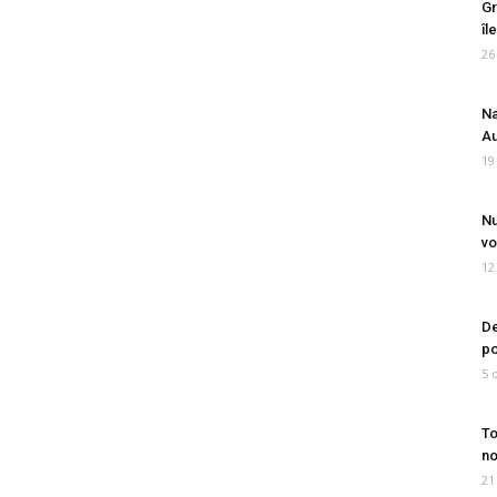
Gr
îl
26
Na
Au
19
Nu
vo
12
De
po
5 
To
no
21