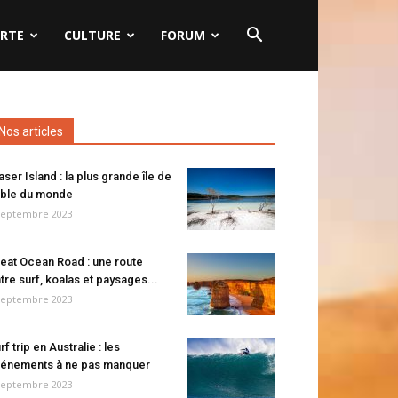
RTE
CULTURE
FORUM
Nos articles
aser Island : la plus grande île de
ble du monde
septembre 2023
eat Ocean Road : une route
tre surf, koalas et paysages...
septembre 2023
rf trip en Australie : les
énements à ne pas manquer
septembre 2023