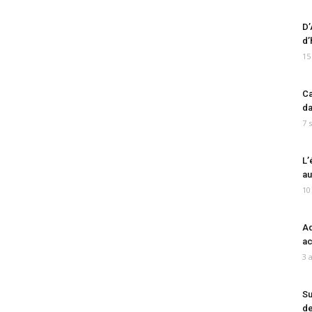
D’
d’
15
Ca
da
7 
L’
au
10
Ad
ac
3 
Su
de