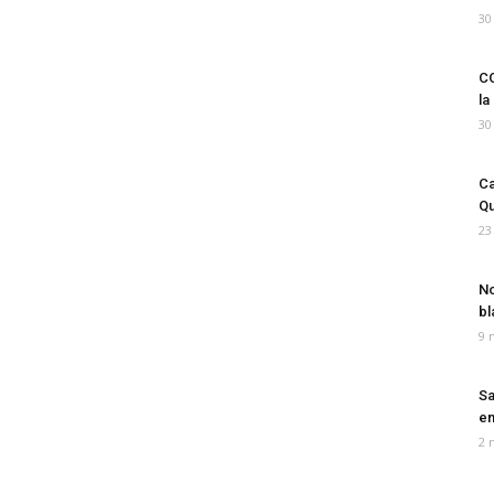
30
CO
la
30
Ca
Qu
23
No
bl
9 
Sa
em
2 