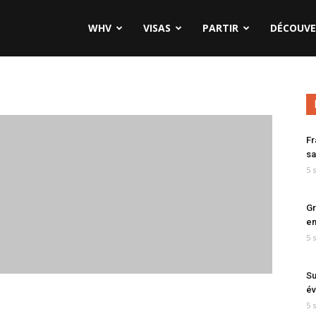
WHV
VISAS
PARTIR
DÉCOUVE
Fr
sa
5 
Gr
en
5 
Su
év
5 