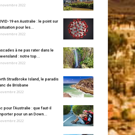
 novembre 2022
VID-19 en Australie : le point sur
 situation pour les...
 novembre 2022
scades à ne pas rater dans le
eensland : notre top...
 novembre 2022
rth Stradbroke Island, le paradis
anc de Brisbane
novembre 2022
c pour l’Australie : que faut-il
porter pour un an Down...
novembre 2022