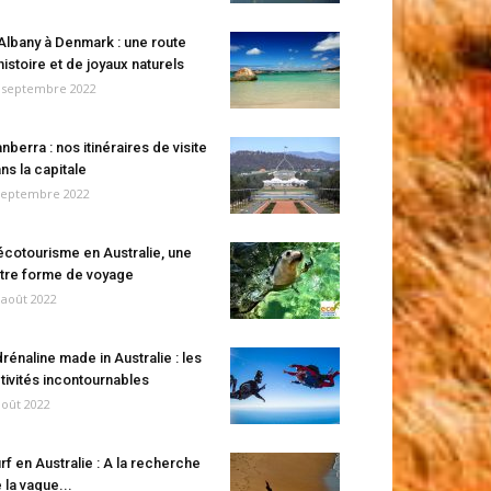
Albany à Denmark : une route
histoire et de joyaux naturels
 septembre 2022
nberra : nos itinéraires de visite
ns la capitale
septembre 2022
écotourisme en Australie, une
tre forme de voyage
 août 2022
rénaline made in Australie : les
tivités incontournables
août 2022
rf en Australie : A la recherche
 la vague...