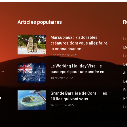
Articles populaires
R
Marsupiaux : 7 adorables
Le
créatures dont vous allez faire
Dé
la connaissance...
2 septembre 2021
Le
Le
Le Working Holiday Visa : le
...
passeport pour une année en...
Au
18 février 2022
Le
E
Grande Barrière de Corail : les
r
Pr
10 îles qui vont vous...
26 octobre 2022
Le