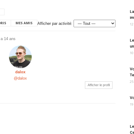
La
im
ORIS
MES AMIS
Afficher par activité:
12
y a 14 ans
Le
un
10
Vo
dalox
Te
@dalox
25
Afficher le profil
Vo
19
Le
Ce