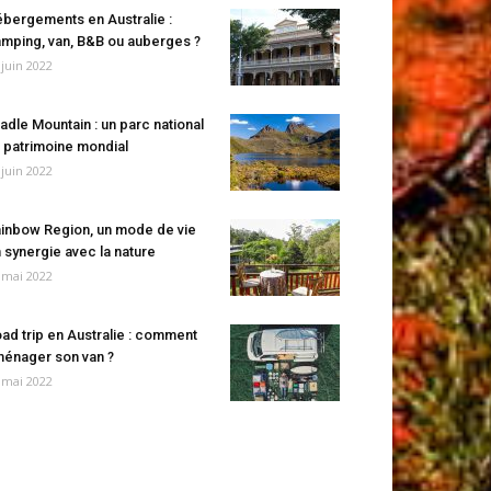
bergements en Australie :
mping, van, B&B ou auberges ?
 juin 2022
adle Mountain : un parc national
 patrimoine mondial
 juin 2022
inbow Region, un mode de vie
 synergie avec la nature
 mai 2022
ad trip en Australie : comment
énager son van ?
 mai 2022