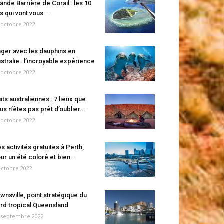
ande Barrière de Corail : les 10
es qui vont vous...
 octobre 2022
ger avec les dauphins en
stralie : l’incroyable expérience
 octobre 2022
its australiennes : 7 lieux que
us n’êtes pas prêt d’oublier...
 octobre 2022
s activités gratuites à Perth,
ur un été coloré et bien...
octobre 2022
wnsville, point stratégique du
rd tropical Queensland
 septembre 2022