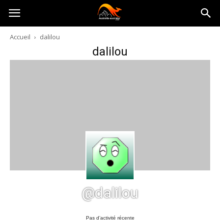
Australia-
Accueil
dalilou
dalilou
australie.com
@dalilou
Pas d’activité récente