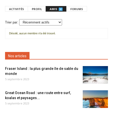
ACTIVITÉS
PROFIL
AMIS
FORUMS
0
Trier par:
Désolé, aucun membre n'a été trouvé.
Mes
amis
Nos articles
Fraser Island : la plus grande île de sable du
monde
5 septembre 2023
Great Ocean Road : une route entre surf,
koalas et paysages...
5 septembre 2023