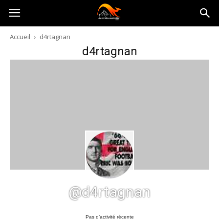
Australia-
Accueil
d4rtagnan
d4rtagnan
australie.com
@d4rtagnan
Pas d’activité récente