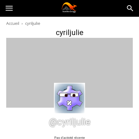
Australia-
Accueil
cyriljulie
cyriljulie
australie.com
@cyriljulie
Pas d’activité récente