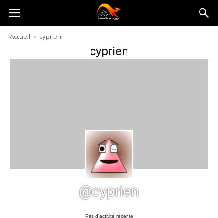
Australia-
Accueil
cyprien
cyprien
australie.com
@cyprien
Pas d’activité récente