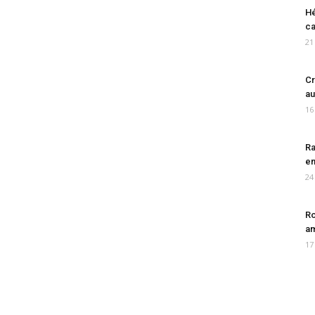
Hé
ca
21
Cr
au
16
Ra
en
24
Ro
am
17