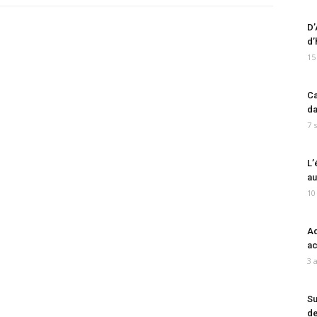
D’
d’
15
Ca
da
7 
L’
au
10
Ad
ac
3 
Su
de