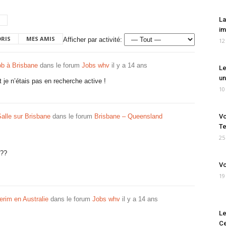
La
im
ORIS
MES AMIS
Afficher par activité:
12
ob à Brisbane
dans le forum
Jobs whv
il y a 14 ans
Le
un
je n’étais pas en recherche active !
10
Salle sur Brisbane
dans le forum
Brisbane – Queensland
Vo
Te
25
é??
Vo
19
erim en Australie
dans le forum
Jobs whv
il y a 14 ans
Le
Ce