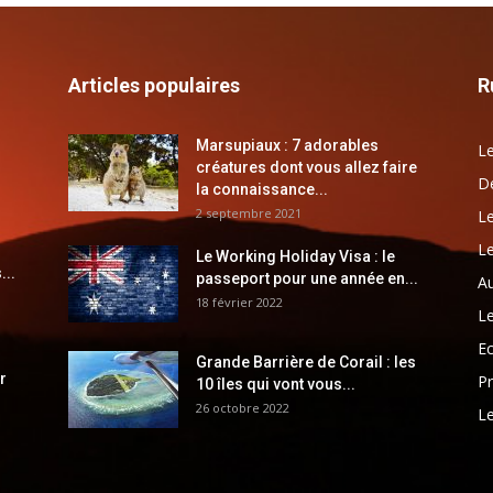
Articles populaires
R
Marsupiaux : 7 adorables
Le
créatures dont vous allez faire
Dé
la connaissance...
2 septembre 2021
Le
Le
Le Working Holiday Visa : le
...
passeport pour une année en...
Au
18 février 2022
Le
E
Grande Barrière de Corail : les
r
Pr
10 îles qui vont vous...
26 octobre 2022
Le