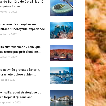
ande Barrière de Corail : les 10
es qui vont vous...
 octobre 2022
ger avec les dauphins en
stralie : l’incroyable expérience
 octobre 2022
its australiennes : 7 lieux que
us n’êtes pas prêt d’oublier...
 octobre 2022
s activités gratuites à Perth,
ur un été coloré et bien...
octobre 2022
wnsville, point stratégique du
rd tropical Queensland
 septembre 2022