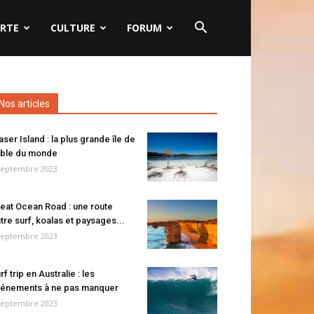
RTE
CULTURE
FORUM
Nos articles
aser Island : la plus grande île de
ble du monde
septembre 2023
eat Ocean Road : une route
tre surf, koalas et paysages...
septembre 2023
rf trip en Australie : les
énements à ne pas manquer
septembre 2023