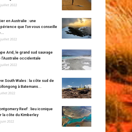
 juillet 2022
ier en Australie : une
périence que l’on vous conseille
...
 juillet 2022
pe Arid, le grand sud sauvage
 l’Australie occidentale
 juillet 2022
w South Wales : la côte sud de
llongong à Batemans...
juillet 2022
ntgomery Reef : lieu iconique
r la côte du Kimberley
 juin 2022