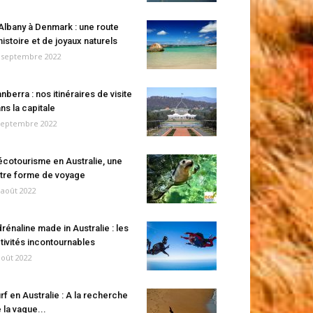
Albany à Denmark : une route
histoire et de joyaux naturels
 septembre 2022
nberra : nos itinéraires de visite
ns la capitale
septembre 2022
écotourisme en Australie, une
tre forme de voyage
 août 2022
rénaline made in Australie : les
tivités incontournables
août 2022
rf en Australie : A la recherche
 la vague...