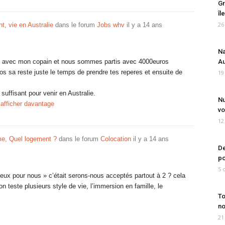
Gr
îl
26
nt, vie en Australie
dans le forum
Jobs whv
il y a 14 ans
Na
ois avec mon copain et nous sommes partis avec 4000euros
Au
 sa reste juste le temps de prendre tes reperes et ensuite de
19
uffisant pour venir en Australie.
Nu
afficher davantage
vo
12
me, Quel logement ?
dans le forum
Colocation
il y a 14 ans
De
po
5 
mieux pour nous » c’était serons-nous acceptés partout à 2 ? cela
n teste plusieurs style de vie, l’immersion en famille, le
To
no
21