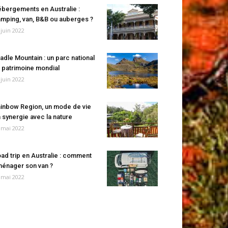
bergements en Australie :
mping, van, B&B ou auberges ?
 juin 2022
adle Mountain : un parc national
 patrimoine mondial
 juin 2022
inbow Region, un mode de vie
 synergie avec la nature
 mai 2022
ad trip en Australie : comment
énager son van ?
 mai 2022