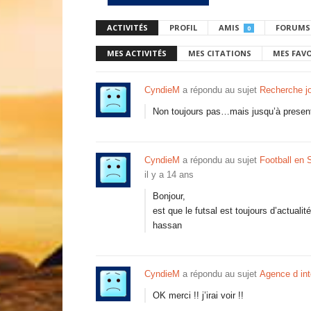
ACTIVITÉS
PROFIL
AMIS
FORUMS
0
MES ACTIVITÉS
MES CITATIONS
MES FAV
CyndieM
a répondu au sujet
Recherche j
Non toujours pas…mais jusqu’à present 
CyndieM
a répondu au sujet
Football en 
il y a 14 ans
Bonjour,
est que le futsal est toujours d’actualit
hassan
CyndieM
a répondu au sujet
Agence d int
OK merci !! j’irai voir !!