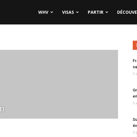
WHV
VISAS
PARTIR
DÉCOUVE
Fr
sa
5 
Gr
en
5 
m
Su
év
5 