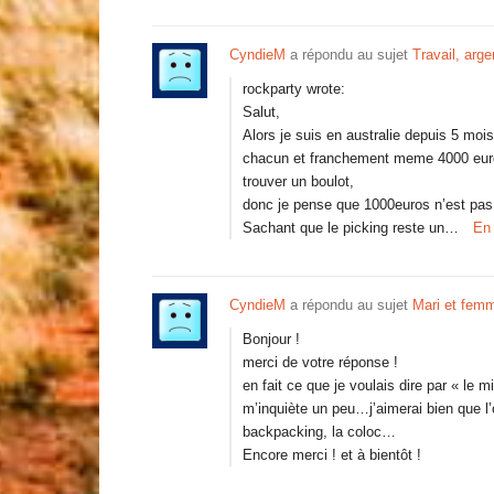
CyndieM
a répondu au sujet
Travail, arge
rockparty wrote:
Salut,
Alors je suis en australie depuis 5 m
chacun et franchement meme 4000 euros
trouver un boulot,
donc je pense que 1000euros n’est pas s
Sachant que le picking reste un…
En 
CyndieM
a répondu au sujet
Mari et fem
Bonjour !
merci de votre réponse !
en fait ce que je voulais dire par « le 
m’inquiète un peu…j’aimerai bien que l’o
backpacking, la coloc…
Encore merci ! et à bientôt !