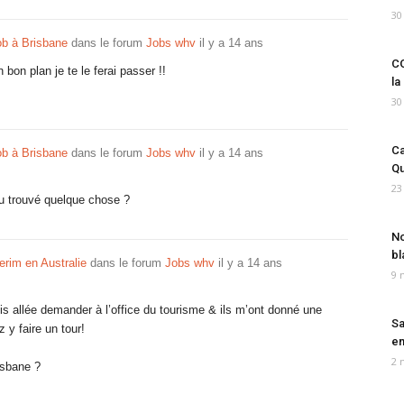
30
ob à Brisbane
dans le forum
Jobs whv
il y a 14 ans
CO
 bon plan je te le ferai passer !!
la
30
Ca
ob à Brisbane
dans le forum
Jobs whv
il y a 14 ans
Qu
23
tu trouvé quelque chose ?
No
bl
erim en Australie
dans le forum
Jobs whv
il y a 14 ans
9 
uis allée demander à l’office du tourisme & ils m’ont donné une
Sa
z y faire un tour!
em
2 
isbane ?