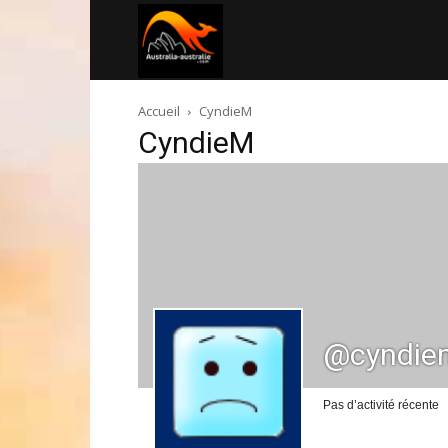
Australia-
Accueil
CyndieM
australie.com
CyndieM
@cyndie
Pas d’activité récente